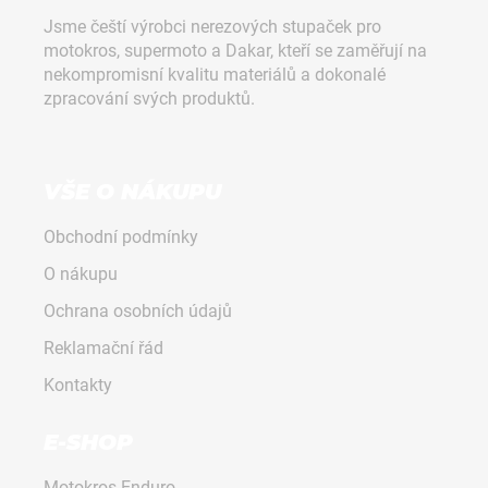
d
p
Jsme čeští výrobci nerezových stupaček pro
a
a
motokros, supermoto a Dakar, kteří se zaměřují na
c
t
nekompromisní kvalitu materiálů a dokonalé
í
í
zpracování svých produktů.
p
r
v
k
VŠE O NÁKUPU
y
v
Obchodní podmínky
ý
p
O nákupu
i
Ochrana osobních údajů
s
u
Reklamační řád
Kontakty
E-SHOP
Motokros-Enduro