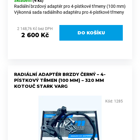
č
Skladem
(4 ks)
u
Radiální brzdový adaptér pro 4-pístkové třmeny (100 mm)
Výkonná sada radiálního adaptéru pro 4-pístkové třmeny
j
(Brembo a další s roztečí 100 mm), která výrazně zvyšuje
e
brzdný...
m
2 148,76 Kč bez DPH
DO KOŠÍKU
e
2 600 Kč
KYVNÁ
VYDLICE
STŘÍBRNÁ
DUCATI
RADIÁLNÍ ADAPTÉR BRZDY ČERNÝ – 4-
DESMO
450
PÍSTKOVÝ TŘMEN (100 MM) – 320 MM
KOTOUČ STARK VARG
39
725
Kč
Kód:
1285