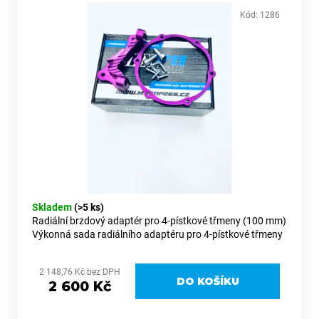
Kód:
1286
Skladem
(>5 ks)
Radiální brzdový adaptér pro 4-pístkové třmeny (100 mm)
Výkonná sada radiálního adaptéru pro 4-pístkové třmeny
(Brembo a další s roztečí 100 mm), která výrazně zvyšuje
brzdný...
2 148,76 Kč bez DPH
DO KOŠÍKU
2 600 Kč