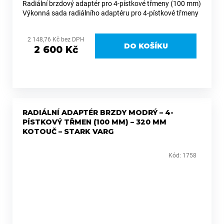
Radiální brzdový adaptér pro 4-pístkové třmeny (100 mm)
Výkonná sada radiálního adaptéru pro 4-pístkové třmeny
(Brembo a další s roztečí 100 mm), která výrazně zvyšuje
brzdný...
2 148,76 Kč bez DPH
DO KOŠÍKU
2 600 Kč
RADIÁLNÍ ADAPTÉR BRZDY MODRÝ – 4-
PÍSTKOVÝ TŘMEN (100 MM) – 320 MM
KOTOUČ – STARK VARG
Kód:
1758