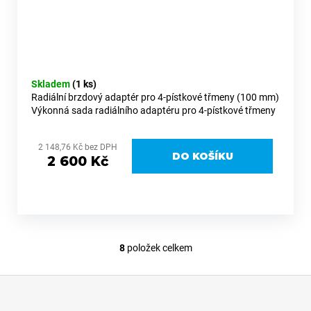
Skladem
(1 ks)
Radiální brzdový adaptér pro 4-pístkové třmeny (100 mm)
Výkonná sada radiálního adaptéru pro 4-pístkové třmeny
(Brembo a další s roztečí 100 mm), která výrazně zvyšuje
brzdný...
2 148,76 Kč bez DPH
DO KOŠÍKU
2 600 Kč
8
položek celkem
O
v
Z
l
á
á