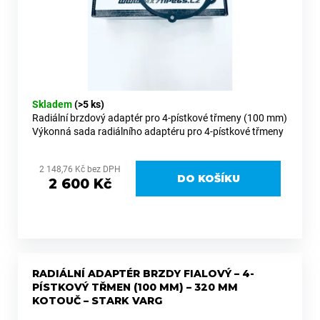
Skladem
(>5 ks)
Radiální brzdový adaptér pro 4-pístkové třmeny (100 mm)
Výkonná sada radiálního adaptéru pro 4-pístkové třmeny
(Brembo a další s roztečí 100 mm), která výrazně zvyšuje
brzdný...
2 148,76 Kč bez DPH
DO KOŠÍKU
2 600 Kč
RADIÁLNÍ ADAPTÉR BRZDY FIALOVÝ – 4-
PÍSTKOVÝ TŘMEN (100 MM) – 320 MM
KOTOUČ – STARK VARG