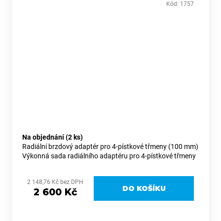
Kód:
1757
Na objednání
(2 ks)
Radiální brzdový adaptér pro 4-pístkové třmeny (100 mm)
Výkonná sada radiálního adaptéru pro 4-pístkové třmeny
(Brembo a další s roztečí 100 mm), která výrazně zvyšuje
brzdný...
2 148,76 Kč bez DPH
DO KOŠÍKU
2 600 Kč