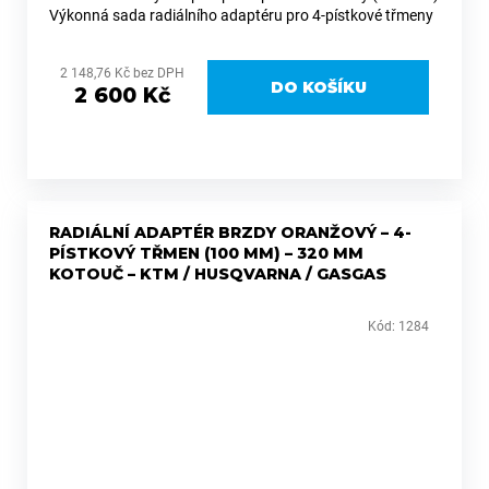
Výkonná sada radiálního adaptéru pro 4-pístkové třmeny
(Brembo a další s roztečí 100 mm), která výrazně zvyšuje
brzdný...
2 148,76 Kč bez DPH
DO KOŠÍKU
2 600 Kč
RADIÁLNÍ ADAPTÉR BRZDY ORANŽOVÝ – 4-
PÍSTKOVÝ TŘMEN (100 MM) – 320 MM
KOTOUČ – KTM / HUSQVARNA / GASGAS
Kód:
1284