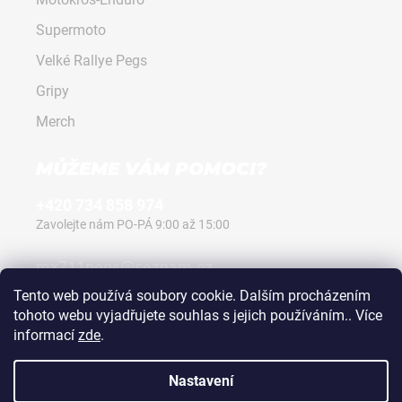
Supermoto
Velké Rallye Pegs
Gripy
Merch
MŮŽEME VÁM POMOCI?
+420 734 858 974
Zavolejte nám PO-PÁ 9:00 až 15:00
mx711pegs@seznam.cz
Napište nám kdykoli, vždy odpovíme.
Tento web používá soubory cookie. Dalším procházením
tohoto webu vyjadřujete souhlas s jejich používáním.. Více
informací
zde
.
Nastavení