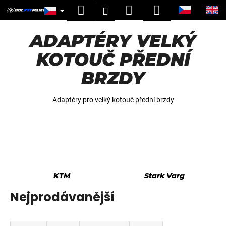
K
Přejít
Hledat
Nákupní
Menu
Přihlášení
na
o
obsah
Zpět
Zpět
košík
š
ADAPTÉRY VELKÝ
í
C
KOTOUČ PŘEDNÍ
k
o
BRZDY
p
o
Adaptéry pro velký kotouč přední brzdy
t
ř
e
b
u
j
KTM
Stark Varg
e
Nejprodávanější
t
e
Ř
n