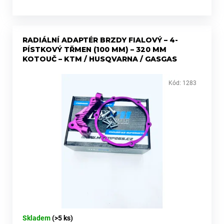
RADIÁLNÍ ADAPTÉR BRZDY FIALOVÝ – 4-
PÍSTKOVÝ TŘMEN (100 MM) – 320 MM
KOTOUČ – KTM / HUSQVARNA / GASGAS
Kód:
1283
Skladem
(>5 ks)