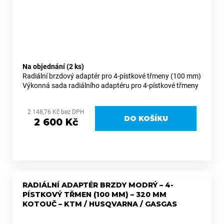
Na objednání
(2 ks)
Radiální brzdový adaptér pro 4-pístkové třmeny (100 mm)
Výkonná sada radiálního adaptéru pro 4-pístkové třmeny
(Brembo a další s roztečí 100 mm), která výrazně zvyšuje
brzdný...
2 148,76 Kč bez DPH
DO KOŠÍKU
2 600 Kč
RADIÁLNÍ ADAPTÉR BRZDY MODRÝ – 4-
PÍSTKOVÝ TŘMEN (100 MM) – 320 MM
KOTOUČ – KTM / HUSQVARNA / GASGAS