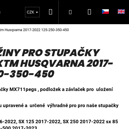
Hledat
Nákupní
Přihlášení
Oblečení MX711PEGS
MATKY ZADNÍ OSA 2
CZK
Ktm Husqvarna 2017-2022 125-250-350-450
košík
ŽINY PRO STUPAČKY
KTM HUSQVARNA 2017-
50-350-450
pačky MX711pegs
, podložek a závlaček pro uložení
ou upravené a určené výhradně pro pro naše stupačky
-2022, SX 125 2017-2022, SX 250 2017-2022 sx 85
0-500 2017-2023.