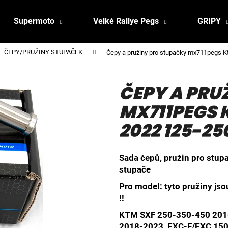
Supermoto
Velké Rallye Pegs
GRIPY
ČEPY/PRUŽINY STUPAČEK
Čepy a pružiny pro stupačky mx711pegs 
ČEPY A PRU
MX711PEGS 
2022 125-2
Sada čepů, pružin pro stu
stupače
Pro model: tyto pružiny js
!!
KT
M SXF 250-350-450 2016
2018-2023, EXC-F/EXC 15