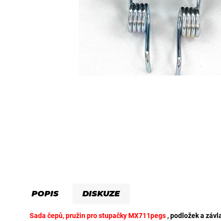
a
j
í
t
?
HLEDAT
D
o
p
o
POPIS
DISKUZE
r
u
Sada čepů, pružin pro stupačky MX711pegs
, podložek a závl