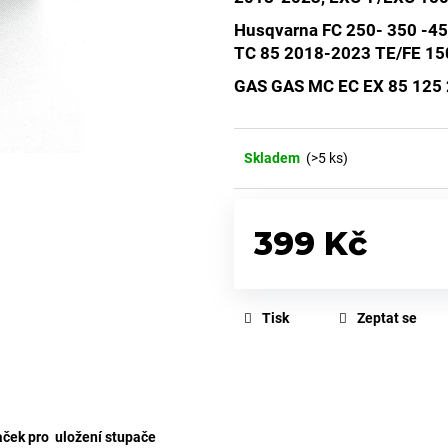
Husqvarna FC 250- 350 -4
TC 85 2018-2023 TE/FE 15
GAS GAS MC EC EX 85 125 
Skladem
(>5 ks)
399 Kč
Měrná
cena:
Tisk
Zeptat se
aček pro uložení stupače