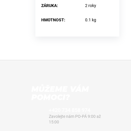
ZÁRUKA
:
2 roky
HMOTNOST
:
0.1 kg
MŮŽEME VÁM
POMOCI?
+420 734 858 974
Zavolejte nám PO-PÁ 9:00 až
15:00