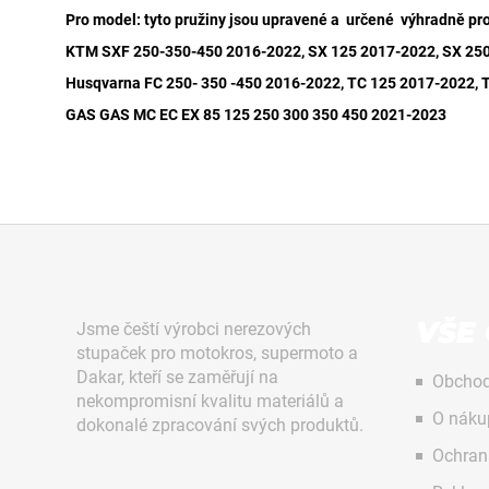
č
Pro model: tyto pružiny jsou upravené a určené výhradně pro
u
j
KT
M SXF 250-350-450 2016-2022, SX 125 2017-2022, SX 250
e
Husqvarna FC 250- 350 -450 2016-2022, TC 125 2017-2022, 
m
GAS GAS MC EC EX 85 125 250 300 350 450 2021-2023
e
VÝZTUHY
CHLADIČŮ
ČERNÉ
Z
MX711PARTS
–
á
HONDA
p
CRF450R
VŠE
Jsme čeští výrobci nerezových
25–
a
stupaček pro motokros, supermoto a
26,
t
CRF250R
Dakar, kteří se zaměřují na
Obchod
25–
nekompromisní kvalitu materiálů a
í
26
O náku
dokonalé zpracování svých produktů.
1
Ochran
990
Kč