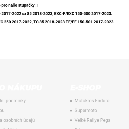
 pro naše stupačky !!
 2017-2022 sx 85 2018-2023, EXC-F/EXC 150-500 2017-2023.
TC 250 2017-2022, TC 85 2018-2023 TE/FE 150-501 2017-2023.
 O NÁKUPU
E-SHOP
ní podmínky
Motokros-Enduro
pu
Supermoto
a osobních údajů
Velké Rallye Pegs