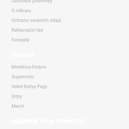
č
Obchodní podmínky
u
O nákupu
j
e
Ochrana osobních údajů
m
Reklamační řád
e
Kontakty
VÝZTUHY
E-SHOP
CHLADIČŮ
S
KRYTEM
Motokros-Enduro
ORANŽOVÉ
KTM/HUSQVARNA/GASGAS
Supermoto
KRYTY
CHLADIČŮ
Velké Rallye Pegs
KTM/HUSQVARNA/GAS-
GAS
Gripy
2
Merch
900
Kč
MŮŽEME VÁM POMOCI?