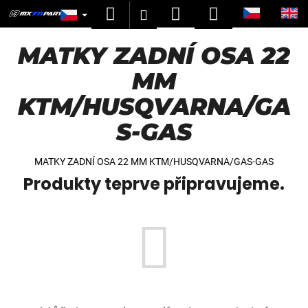
K
Přejít
Hledat
Nákupní
Menu
Přihlášení
na
o
obsah
Zpět
Zpět
košík
š
MATKY ZADNÍ OSA 22
í
C
MM
k
o
KTM/HUSQVARNA/GA
p
S-GAS
o
t
ř
MATKY ZADNÍ OSA 22 MM KTM/HUSQVARNA/GAS-GAS
e
Produkty teprve připravujeme.
b
u
j
e
t
e
n