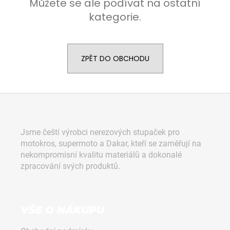
Můžete se ale podívat na ostatní
a
kategorie.
j
í
t
ZPĚT DO OBCHODU
?
Z
á
HLEDAT
p
Jsme čeští výrobci nerezových stupaček pro
a
motokros, supermoto a Dakar, kteří se zaměřují na
t
nekompromisní kvalitu materiálů a dokonalé
D
í
zpracování svých produktů.
o
p
o
r
VŠE O NÁKUPU
u