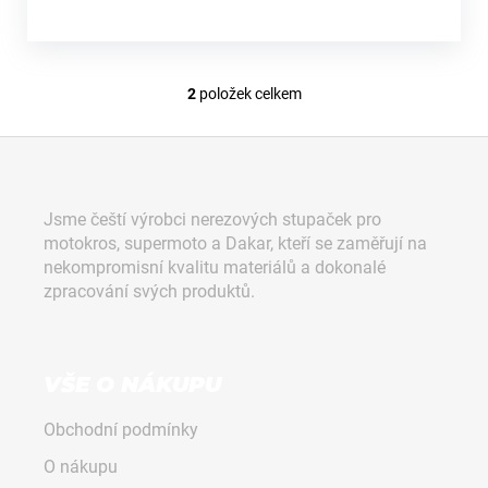
2
položek celkem
O
v
Z
l
á
á
d
p
Jsme čeští výrobci nerezových stupaček pro
a
a
motokros, supermoto a Dakar, kteří se zaměřují na
c
t
nekompromisní kvalitu materiálů a dokonalé
í
í
zpracování svých produktů.
p
r
v
k
VŠE O NÁKUPU
y
v
Obchodní podmínky
ý
p
O nákupu
i