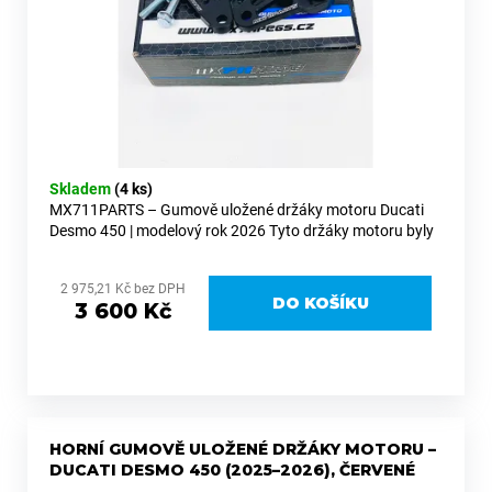
k
d
a
t
u
j
ů
k
í
t
t
ů
?
Skladem
(4 ks)
MX711PARTS – Gumově uložené držáky motoru Ducati
Desmo 450 | modelový rok 2026 Tyto držáky motoru byly
vyvinuty s jediným cílem: zklidnit motorku bez ztráty
HLEDAT
kontroly. Gumová...
2 975,21 Kč bez DPH
DO KOŠÍKU
3 600 Kč
D
o
p
o
r
HORNÍ GUMOVĚ ULOŽENÉ DRŽÁKY MOTORU –
u
DUCATI DESMO 450 (2025–2026), ČERVENÉ