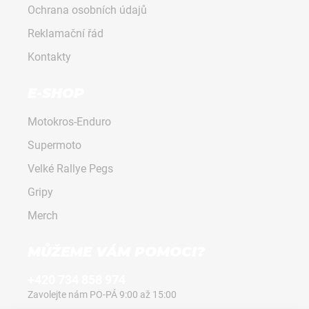
Ochrana osobních údajů
s
u
Reklamační řád
Kontakty
E-SHOP
Motokros-Enduro
Supermoto
Velké Rallye Pegs
Gripy
Merch
MŮŽEME VÁM POMOCI?
+420 734 858 974
Zavolejte nám PO-PÁ 9:00 až 15:00