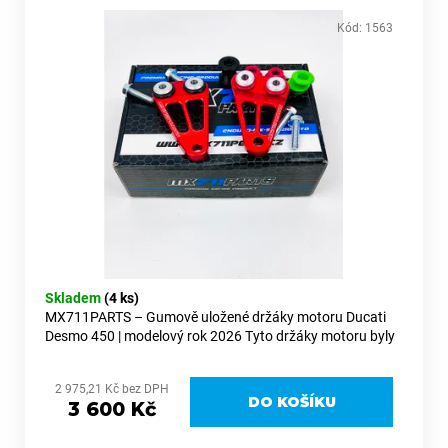
č
u
Kód:
1563
j
e
m
e
VÝZTUHY
CHLADIČŮ
ČERNÉ
MX711PARTS
–
HONDA
CRF450R
25–
Skladem
(4 ks)
26,
MX711PARTS – Gumově uložené držáky motoru Ducati
CRF250R
Desmo 450 | modelový rok 2026 Tyto držáky motoru byly
25–
vyvinuty s jediným cílem: zklidnit motorku bez ztráty
26
kontroly. Gumová...
1
2 975,21 Kč bez DPH
DO KOŠÍKU
990
3 600 Kč
Kč