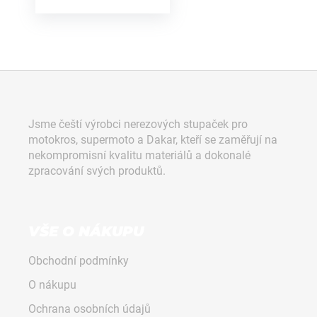
Z
á
p
Jsme čeští výrobci nerezových stupaček pro
a
motokros, supermoto a Dakar, kteří se zaměřují na
t
nekompromisní kvalitu materiálů a dokonalé
í
zpracování svých produktů.
VŠE O NÁKUPU
Obchodní podmínky
O nákupu
Ochrana osobních údajů