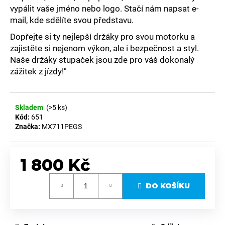
č
vypálit vaše jméno nebo logo. Stačí nám napsat e-
u
mail, kde sdělíte svou představu.
j
e
Dopřejte si ty nejlepší držáky pro svou motorku a
m
zajistěte si nejenom výkon, ale i bezpečnost a styl.
e
Naše držáky stupaček jsou zde pro váš dokonalý
zážitek z jízdy!"
STUPAČKY
NEREZOVÉ
SM
Skladem
(>5 ks)
KTM/HUSQVARNA
Kód:
651
SX-
Značka:
MX711PEGS
F/SM-
R/FS
450
(2023–
1 800 Kč
2025)
A
Měrná
EXC-
DO KOŠÍKU
cena:
F/EXC
(2024–
2025)
–
MX711PEGS