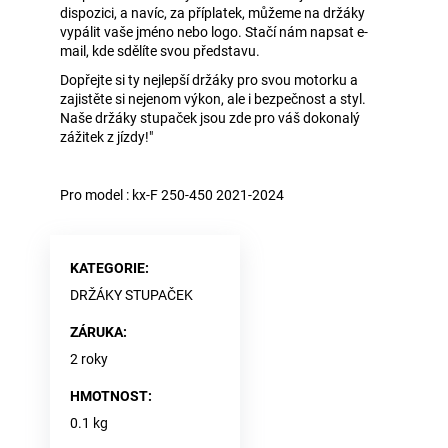
dispozici, a navíc, za příplatek, můžeme na držáky
vypálit vaše jméno nebo logo. Stačí nám napsat e-
mail, kde sdělíte svou představu.
Dopřejte si ty nejlepší držáky pro svou motorku a
zajistěte si nejenom výkon, ale i bezpečnost a styl.
Naše držáky stupaček jsou zde pro váš dokonalý
zážitek z jízdy!"
Pro model : kx-F 250-450 2021-2024
KATEGORIE
:
DRŽÁKY STUPAČEK
ZÁRUKA
:
2 roky
HMOTNOST
:
0.1 kg