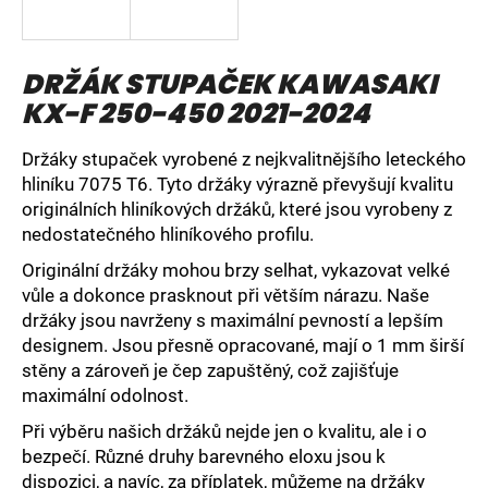
a
j
DRŽÁK STUPAČEK KAWASAKI
í
KX-F 250-450 2021-2024
t
?
Držáky stupaček vyrobené z nejkvalitnějšího leteckého
hliníku 7075 T6. Tyto držáky výrazně převyšují kvalitu
originálních hliníkových držáků, které jsou vyrobeny z
nedostatečného hliníkového profilu.
HLEDAT
Originální držáky mohou brzy selhat, vykazovat velké
vůle a dokonce prasknout při větším nárazu. Naše
držáky jsou navrženy s maximální pevností a lepším
D
designem. Jsou přesně opracované, mají o 1 mm širší
o
stěny a zároveň je čep zapuštěný, což zajišťuje
p
maximální odolnost.
o
Při výběru našich držáků nejde jen o kvalitu, ale i o
r
bezpečí. Různé druhy barevného eloxu jsou k
u
dispozici, a navíc, za příplatek, můžeme na držáky