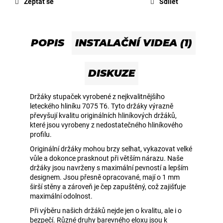
Zeptat se
Sdílet
STORM
SUPERMOTO
3
300
POPIS
INSTALAČNÍ VIDEA (1)
Kč
DISKUZE
Držáky stupaček vyrobené z nejkvalitnějšího
leteckého hliníku 7075 T6. Tyto držáky výrazně
převyšují kvalitu originálních hliníkových držáků,
které jsou vyrobeny z nedostatečného hliníkového
profilu.
Originální držáky mohou brzy selhat, vykazovat velké
vůle a dokonce prasknout při větším nárazu. Naše
držáky jsou navrženy s maximální pevností a lepším
designem. Jsou přesně opracované, mají o 1 mm
širší stěny a zároveň je čep zapuštěný, což zajišťuje
maximální odolnost.
Při výběru našich držáků nejde jen o kvalitu, ale i o
bezpečí. Různé druhy barevného eloxu jsou k