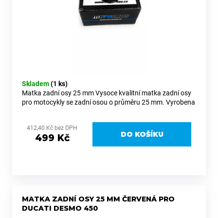
k
d
a
t
u
j
ů
k
í
t
t
ů
?
Skladem
(1 ks)
Matka zadní osy 25 mm Vysoce kvalitní matka zadní osy
pro motocykly se zadní osou o průměru 25 mm. Vyrobena
z prvotřídního hliníku 6082, který nabízí vysokou pevnost,
HLEDAT
nízkou...
412,40 Kč bez DPH
DO KOŠÍKU
499 Kč
D
o
p
o
r
MATKA ZADNÍ OSY 25 MM ČERVENÁ PRO
u
DUCATI DESMO 450