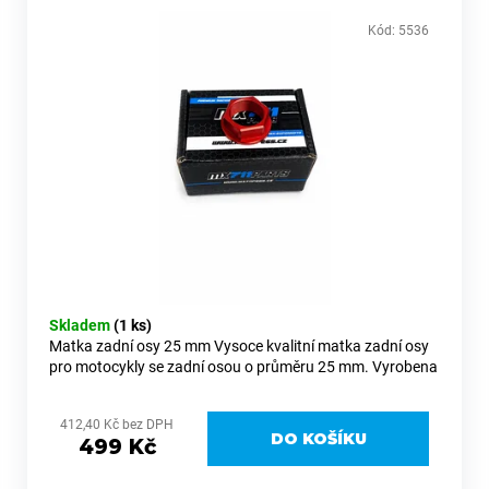
č
u
Kód:
5536
j
e
m
e
VÝZTUHY
CHLADIČŮ
ČERNÉ
MX711PARTS
–
HONDA
CRF450R
25–
Skladem
(1 ks)
26,
Matka zadní osy 25 mm Vysoce kvalitní matka zadní osy
CRF250R
pro motocykly se zadní osou o průměru 25 mm. Vyrobena
25–
z prvotřídního hliníku 6082, který nabízí vysokou pevnost,
26
nízkou...
1
412,40 Kč bez DPH
DO KOŠÍKU
990
499 Kč
Kč