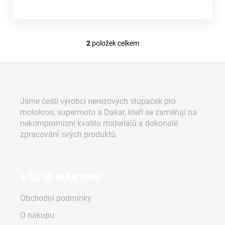
2
položek celkem
O
v
Z
l
á
á
d
p
Jsme čeští výrobci nerezových stupaček pro
a
a
motokros, supermoto a Dakar, kteří se zaměřují na
c
t
nekompromisní kvalitu materiálů a dokonalé
í
í
zpracování svých produktů.
p
r
v
k
VŠE O NÁKUPU
y
v
Obchodní podmínky
ý
p
O nákupu
i