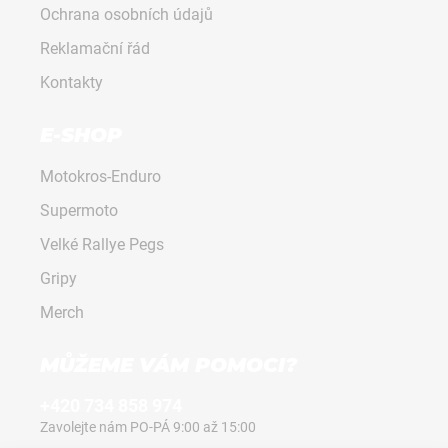
Ochrana osobních údajů
s
u
Reklamační řád
Kontakty
E-SHOP
Motokros-Enduro
Supermoto
Velké Rallye Pegs
Gripy
Merch
MŮŽEME VÁM POMOCI?
+420 734 858 974
Zavolejte nám PO-PÁ 9:00 až 15:00