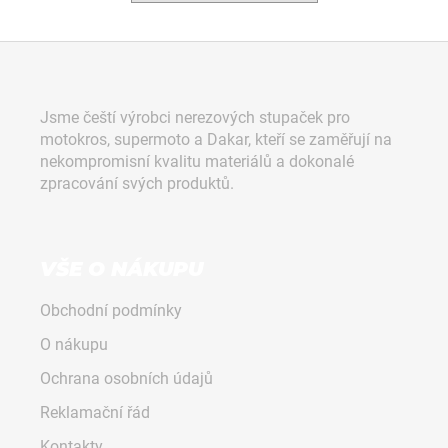
a
j
Z
í
á
t
p
Jsme čeští výrobci nerezových stupaček pro
?
a
motokros, supermoto a Dakar, kteří se zaměřují na
t
nekompromisní kvalitu materiálů a dokonalé
í
zpracování svých produktů.
HLEDAT
VŠE O NÁKUPU
Obchodní podmínky
D
o
O nákupu
p
Ochrana osobních údajů
o
r
Reklamační řád
u
Kontakty