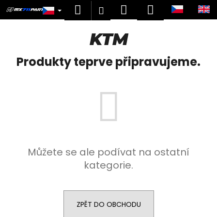
K
Přejít
Hledat
Nákupní
Menu
Přihlášení
na
o
obsah
Zpět
Zpět
košík
š
KTM
í
C
k
Produkty teprve připravujeme.
o
p
o
t
ř
e
b
Můžete se ale podívat na ostatní
u
kategorie.
j
e
t
e
ZPĚT DO OBCHODU
n