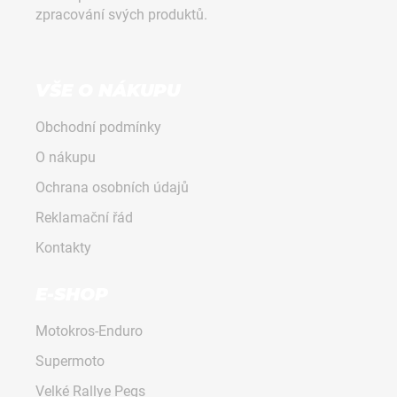
í
zpracování svých produktů.
p
r
v
k
VŠE O NÁKUPU
y
v
Obchodní podmínky
ý
p
O nákupu
i
Ochrana osobních údajů
s
u
Reklamační řád
Kontakty
E-SHOP
Motokros-Enduro
Supermoto
Velké Rallye Pegs