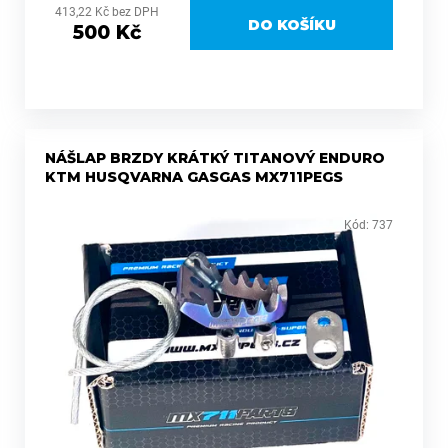
FS,
413,22 Kč bez DPH
DO KOŠÍKU
FC,
500 Kč
FE,
TE,
MC,
EC,
EX,
CR-
F,
NÁŠLAP BRZDY KRÁTKÝ TITANOVÝ ENDURO
YZ,
KTM HUSQVARNA GASGAS MX711PEGS
YZ-
F,
KX-
Kód:
737
F,
TM
MX,
TM
SM,
SE,
SM,
RR,
XTRAINER,
DESMO
450,
TF,
VARG