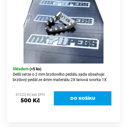
o
p
a
d
r
j
u
o
í
k
d
t
t
u
?
ů
k
t
ů
HLEDAT
Skladem
(>5 ks)
Delší verze o 2 mm brzdového pedálu sada obsahuje:
brzdový pedál ze 4mm materiálu 2X lanová svorka 1X
lanko z nerezové oceli 1X plech pro upevnění kabelu
D
413,22 Kč bez DPH
o
DO KOŠÍKU
500 Kč
p
o
r
u