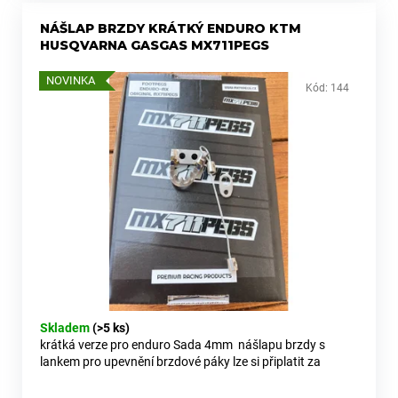
č
u
NÁŠLAP BRZDY KRÁTKÝ ENDURO KTM
j
HUSQVARNA GASGAS MX711PEGS
e
m
NOVINKA
Kód:
144
e
MX711PEGS
CHRÁNIČ
ŘÍDÍTEK
UNIVERZAL
ČERNÉ-
MX
/
SM
/
ENDURO-
SM-
R,
Skladem
(>5 ks)
SX-
krátká verze pro enduro Sada 4mm nášlapu brzdy s
F,
lankem pro upevnění brzdové páky lze si připlatit za
EXC,
EXC-
nášlap vyrobený z titanu
F,