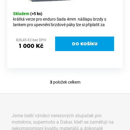
3
700
Skladem
(>5 ks)
Kč
krátká verze pro enduro Sada 4mm nášlapu brzdy s
lankem pro upevnění brzdové páky lze si připlatit za
nášlap vyrobený z titanu
826,45 Kč bez DPH
DO KOŠÍKU
1 000 Kč
3
položek celkem
O
v
Z
l
á
á
d
p
Jsme čeští výrobci nerezových stupaček pro
a
a
motokros, supermoto a Dakar, kteří se zaměřují na
c
t
nekompromisní kvalitu materiálů a dokonalé
í