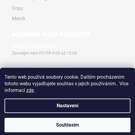
Gripy
Merch
MŮŽEME VÁM POMOCI?
+420 734 858 974
Zavolejte nám PO-PÁ 9:00 až 15:00
mx711pegs@seznam.cz
Napište nám kdykoli, vždy odpovíme.
Tento web používá soubory cookie. Dalším procházením
tohoto webu vyjadřujete souhlas s jejich používáním.. Více
informací
zde
.
Nastavení
Vytvořili
Webotvůrci
© 2024 na
Shoptetu
Souhlasím
Vytvořil Shoptet