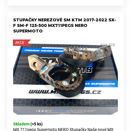
STUPAČKY NEREZOVÉ SM KTM 2017-2022 SX-
F SM-F 125-500 MX711PEGS NERO
SUPERMOTO
AKCE
Kód:
525
Skladem
(>5 ks)
MX 711pegs Supermoto NERO Stupačky Naše nové MX