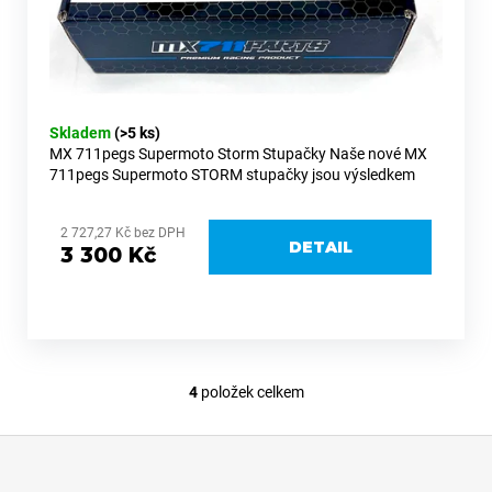
Skladem
(>5 ks)
MX 711pegs Supermoto Storm Stupačky Naše nové MX
711pegs Supermoto STORM stupačky jsou výsledkem
zkušeností z výroby a úzké spolupráce s špičkovými jezdci
jak v mx nebo...
2 727,27 Kč bez DPH
DETAIL
3 300 Kč
4
položek celkem
O
v
Z
l
á
á