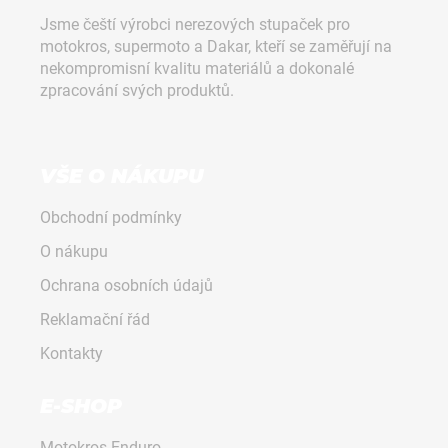
d
p
Jsme čeští výrobci nerezových stupaček pro
a
a
motokros, supermoto a Dakar, kteří se zaměřují na
c
t
nekompromisní kvalitu materiálů a dokonalé
í
í
zpracování svých produktů.
p
r
v
k
VŠE O NÁKUPU
y
v
Obchodní podmínky
ý
p
O nákupu
i
Ochrana osobních údajů
s
u
Reklamační řád
Kontakty
E-SHOP
Motokros-Enduro