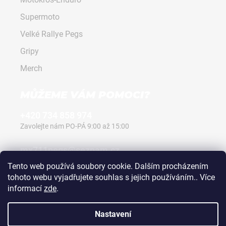
Supermoto
Velké Rallye Pegs
Gripy
Merch
MŮŽEME VÁM POMOCI?
+420 734 858 974
Zavolejte nám PO-PÁ 9:00 až 15:00
mx711pegs@seznam.cz
Napište nám kdykoli, vždy odpovíme.
Tento web používá soubory cookie. Dalším procházením
tohoto webu vyjadřujete souhlas s jejich používáním.. Více
informací
zde
.
Nastavení