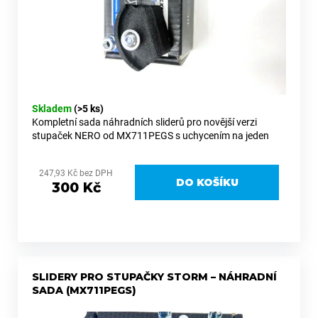
k
d
a
t
u
j
ů
k
í
t
t
ů
?
Skladem
(>5 ks)
Kompletní sada náhradních sliderů pro novější verzi
stupaček NERO od MX711PEGS s uchycením na jeden
šroub. Pokud mají vaše stupačky slidery upevněné jedním
šroubem, je tato sada...
HLEDAT
247,93 Kč bez DPH
DO KOŠÍKU
300 Kč
D
o
p
o
SLIDERY PRO STUPAČKY STORM – NÁHRADNÍ
r
SADA (MX711PEGS)
u