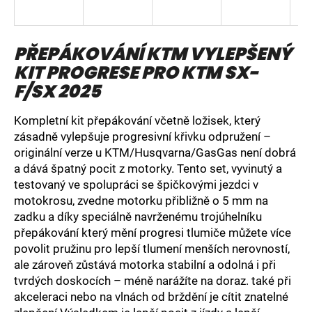
a
j
PŘEPÁKOVÁNÍ KTM VYLEPŠENÝ
í
KIT PROGRESE PRO KTM SX-
t
?
F/SX 2025
Kompletní kit přepákování včetně ložisek, který
zásadně vylepšuje progresivní křivku odpružení –
originální verze u KTM/Husqvarna/GasGas není dobrá
HLEDAT
a dává špatný pocit z motorky. Tento set, vyvinutý a
testovaný ve spolupráci se špičkovými jezdci v
motokrosu, zvedne motorku přibližně o 5 mm na
zadku a díky speciálně navrženému trojúhelníku
D
přepákování který mění progresi tlumiče můžete více
o
povolit pružinu pro lepší tlumení menších nerovností,
p
ale zároveň zůstává motorka stabilní a odolná i při
o
tvrdých doskocích – méně narážíte na doraz. také při
r
u
akceleraci nebo na vlnách od brždění je cítit znatelné