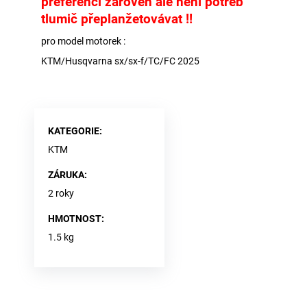
preferenci zároveň ale není potřeb
tlumič přeplanžetovávat !!
pro model motorek :
KTM/Husqvarna sx/sx-f/TC/FC 2025
KATEGORIE
:
KTM
ZÁRUKA
:
2 roky
HMOTNOST
:
1.5 kg