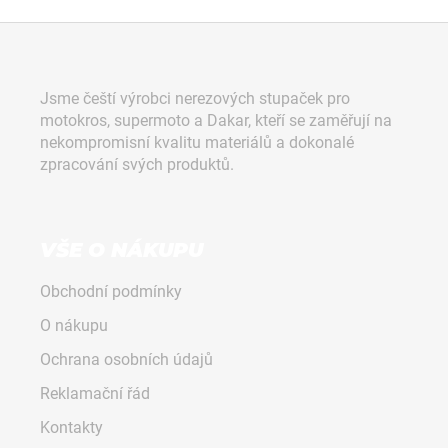
Z
á
p
Jsme čeští výrobci nerezových stupaček pro
a
motokros, supermoto a Dakar, kteří se zaměřují na
t
nekompromisní kvalitu materiálů a dokonalé
í
zpracování svých produktů.
VŠE O NÁKUPU
Obchodní podmínky
O nákupu
Ochrana osobních údajů
Reklamační řád
Kontakty