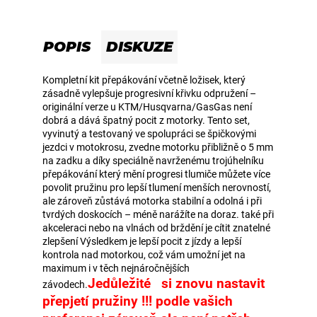
POPIS
DISKUZE
Kompletní kit přepákování včetně ložisek, který
zásadně vylepšuje progresivní křivku odpružení –
originální verze u KTM/Husqvarna/GasGas není
dobrá a dává špatný pocit z motorky. Tento set,
vyvinutý a testovaný ve spolupráci se špičkovými
jezdci v motokrosu, zvedne motorku přibližně o 5 mm
na zadku a díky speciálně navrženému trojúhelníku
přepákování který mění progresi tlumiče můžete více
povolit pružinu pro lepší tlumení menších nerovností,
ale zároveň zůstává motorka stabilní a odolná i při
tvrdých doskocích – méně narážíte na doraz. také při
akceleraci nebo na vlnách od brždění je cítit znatelné
zlepšení Výsledkem je lepší pocit z jízdy a lepší
kontrola nad motorkou, což vám umožní jet na
maximum i v těch nejnáročnějších
Jedůležité si znovu nastavit
závodech.
přepjetí pružiny !!! podle vašich