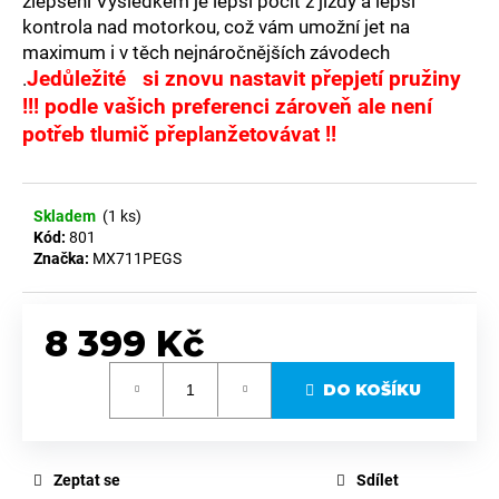
č
zlepšení Výsledkem je lepší pocit z jízdy a lepší
u
kontrola nad motorkou, což vám umožní jet na
j
maximum i v těch nejnáročnějších závodech
e
Jedůležité si znovu nastavit přepjetí pružiny
.
m
!!! podle vašich preferenci zároveň ale není
e
potřeb tlumič přeplanžetovávat !!
VÝZTUHY
CHLADIČŮ
Skladem
(1 ks)
ČERNÉ
Kód:
801
MX711PARTS
Značka:
MX711PEGS
–
HONDA
CRF450R
25–
8 399 Kč
26,
CRF250R
Měrná
25–
DO KOŠÍKU
cena:
26
1
990
Kč
Zeptat se
Sdílet