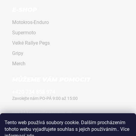
E-SHOP
Motokros-Enduro
Supermoto
Velké Rallye Pegs
Gripy
Merch
MŮŽEME VÁM POMOCI?
+420 734 858 974
Zavolejte nám PO-PÁ 9:00 až 15:00
mx711pegs@seznam.cz
Napište nám kdykoli, vždy odpovíme.
Tento web používá soubory cookie. Dalším procházením
tohoto webu vyjadřujete souhlas s jejich používáním.. Více
informací
zde
.