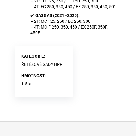
– 2T: TC 125, 250 / TE 150, 250, 300
– 4T: FC 250, 350, 450 / FE 250, 350, 450, 501
✔️
GASGAS (2021–2025):
– 2T: MC 125, 250 / EC 250, 300
– 4T: MC-F 250, 350, 450 / EX 250F, 350F,
450F
KATEGORIE
:
ŘETĚZOVÉ SADY HPR
HMOTNOST
:
1.5 kg
Z
á