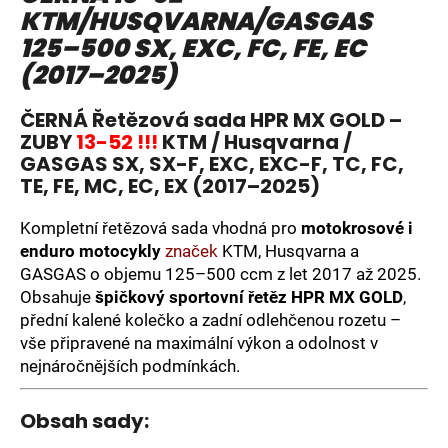
KTM/HUSQVARNA/GASGAS
a
125–500 SX, EXC, FC, FE, EC
j
(2017–2025)
í
t
ČERNÁ Řetězová sada HPR MX GOLD –
?
ZUBY
13-52 !!!
KTM / Husqvarna /
GASGAS SX, SX-F, EXC, EXC-F, TC, FC,
TE, FE, MC, EC, EX (2017–2025)
Kompletní řetězová sada vhodná pro
motokrosové i
HLEDAT
enduro motocykly
značek
KTM, Husqvarna a
GASGAS o objemu 125–500 ccm z let 2017 až 2025.
Obsahuje
špičkový sportovní řetěz HPR MX GOLD
,
D
přední kalené kolečko a zadní odlehčenou rozetu –
o
vše připravené na maximální výkon a odolnost v
p
nejnáročnějších podmínkách.
o
r
Obsah sady:
u