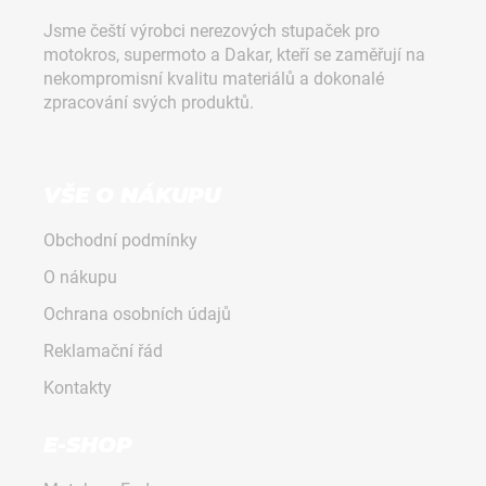
p
Jsme čeští výrobci nerezových stupaček pro
a
motokros, supermoto a Dakar, kteří se zaměřují na
t
nekompromisní kvalitu materiálů a dokonalé
í
zpracování svých produktů.
VŠE O NÁKUPU
Obchodní podmínky
O nákupu
Ochrana osobních údajů
Reklamační řád
Kontakty
E-SHOP