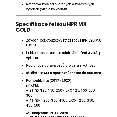
Řetězová kola od ověřených a značkových
výrobců (viz volby variant)
Specifikace řetězu HPR MX
GOLD:
Závodní bezkroužkový řetěz řady
HPR 520 MX
GOLD
Lehká konstrukce pro
minimální tření a ztráty
výkonu
Povrchová úprava čepů pro delší životnost
Ideální pro
MX a sportovní enduro do 500 ccm
Kompatibilita (2017–2025):
✔️
KTM:
– 2T: SX 125, 150, 250 / EXC 125, 150, 250,
300
– 4T: SX-F 250, 350, 450 / EXC-F 250, 350,
450, 500
✔️
Husqvarna: 2017-2025