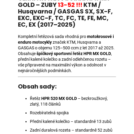
GOLD – ZUBY
13-52 !!!
KTM /
Husqvarna / GASGAS SX, SX-F,
EXC, EXC-F, TC, FC, TE, FE, MC,
EC, EX (2017–2025)
Kompletní řetězová sada vhodná pro
motokrosové i
enduro motocykly
značek KTM, Husqvarna a
GASGAS o objemu 125–500 ccm z let 2017 až 2025.
Obsahuje
špičkový sportovní řetěz HPR MX GOLD
,
přední kalené kolečko a zadní odlehčenou rozetu –
vše připravené na maximální výkon a odolnost v
nejnáročnějších podmínkách.
Obsah sady:
Řetěz
HPR 520 MX GOLD
– bezkroužkový,
zlatý, 118 článků
Rozebíratelná spojka
Přední kalené kolečko – standardně 13 zubů
Zadní duralová rozeta – standardně 52 zubů