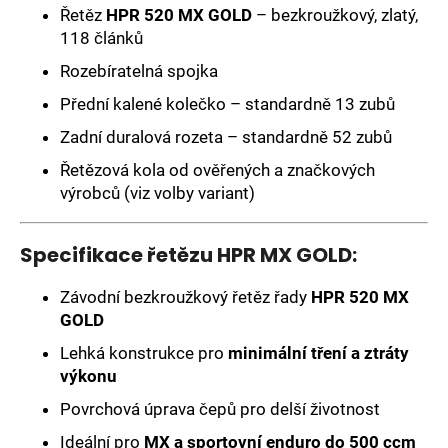
č
Řetěz
HPR 520 MX GOLD
– bezkroužkový, zlatý,
u
118 článků
j
e
Rozebíratelná spojka
m
Přední kalené kolečko – standardně 13 zubů
e
Zadní duralová rozeta – standardně 52 zubů
Řetězová kola od ověřených a značkových
NASTAVITELNÉ
PŘEPÁKOVÁNÍ
výrobců (viz volby variant)
KIT
DUCATI
DESMO
Specifikace řetězu HPR MX GOLD:
450
9
Závodní bezkroužkový řetěz řady
HPR 520 MX
990
Kč
GOLD
Lehká konstrukce pro
minimální tření a ztráty
výkonu
Povrchová úprava čepů pro delší životnost
Ideální pro
MX a sportovní enduro do 500 ccm