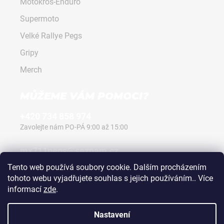
Motokros-Enduro
Supermoto
Velké Rallye Pegs
Gripy
Merch
MŮŽEME VÁM POMOCI?
+420 734 858 974
Zavolejte nám PO-PÁ 9:00 až 15:00
mx711pegs@seznam.cz
Napište nám kdykoli, vždy odpovíme.
Tento web používá soubory cookie. Dalším procházením
tohoto webu vyjadřujete souhlas s jejich používáním.. Více
informací
zde
.
Nastavení