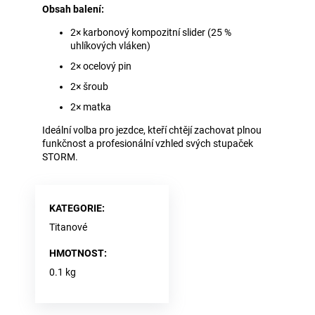
Obsah balení:
2× karbonový kompozitní slider (25 %
uhlíkových vláken)
2× ocelový pin
2× šroub
2× matka
Ideální volba pro jezdce, kteří chtějí zachovat plnou
funkčnost a profesionální vzhled svých stupaček
STORM.
KATEGORIE
:
Titanové
HMOTNOST
:
0.1 kg