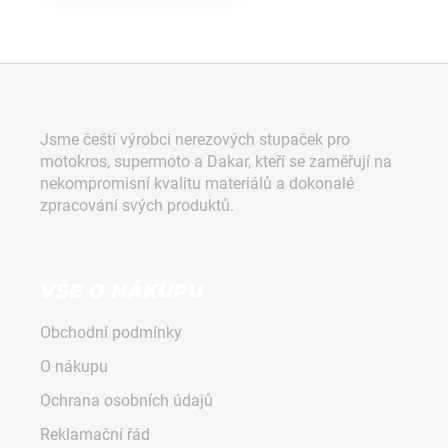
Z
á
p
Jsme čeští výrobci nerezových stupaček pro
a
motokros, supermoto a Dakar, kteří se zaměřují na
t
nekompromisní kvalitu materiálů a dokonalé
í
zpracování svých produktů.
VŠE O NÁKUPU
Obchodní podmínky
O nákupu
Ochrana osobních údajů
Reklamační řád