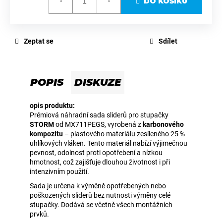
DO KOŠÍKU
cena:
Zeptat se
Sdílet
POPIS
DISKUZE
opis produktu:
Prémiová náhradní sada sliderů pro stupačky
STORM
od MX711PEGS, vyrobená z
karbonového
kompozitu
– plastového materiálu zesíleného 25 %
uhlíkových vláken. Tento materiál nabízí výjimečnou
pevnost, odolnost proti opotřebení a nízkou
hmotnost, což zajišťuje dlouhou životnost i při
intenzivním použití.
Sada je určena k výměně opotřebených nebo
poškozených sliderů bez nutnosti výměny celé
stupačky. Dodává se včetně všech montážních
prvků.