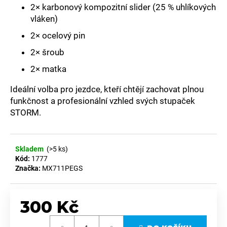
č
2× karbonový kompozitní slider (25 % uhlíkových
u
vláken)
j
e
2× ocelový pin
m
2× šroub
e
2× matka
STUPAČKY
Ideální volba pro jezdce, kteří chtějí zachovat plnou
NEREZOVÉ
funkčnost a profesionální vzhled svých stupaček
BETA
STORM.
RR
2020-
2026
MX711PEGS
FORZA
Skladem
(>5 ks)
Kód:
1777
3
Značka:
MX711PEGS
858
Kč
300 Kč
Měrná