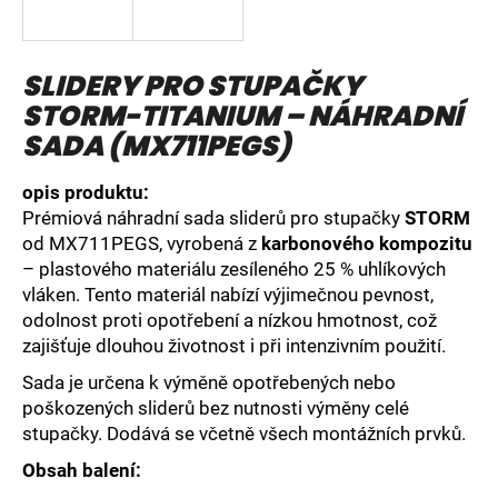
a
j
SLIDERY PRO STUPAČKY
í
STORM-TITANIUM – NÁHRADNÍ
t
?
SADA (MX711PEGS)
opis produktu:
Prémiová náhradní sada sliderů pro stupačky
STORM
od MX711PEGS, vyrobená z
karbonového kompozitu
HLEDAT
– plastového materiálu zesíleného 25 % uhlíkových
vláken. Tento materiál nabízí výjimečnou pevnost,
odolnost proti opotřebení a nízkou hmotnost, což
zajišťuje dlouhou životnost i při intenzivním použití.
D
o
Sada je určena k výměně opotřebených nebo
p
poškozených sliderů bez nutnosti výměny celé
o
stupačky. Dodává se včetně všech montážních prvků.
r
Obsah balení:
u