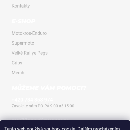
Kontakty
E-SHOP
Motokros-Enduro
Supermoto
Velké Rallye Pegs
Gripy
Merch
MŮŽEME VÁM POMOCI?
+420 734 858 974
Zavolejte nám PO-PÁ 9:00 až 15:00
mx711pegs@seznam.cz
Napište nám kdykoli, vždy odpovíme.
Tento web používá soubory cookie. Dalším procházením