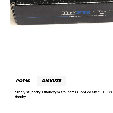
a
j
í
t
?
HLEDAT
D
POPIS
DISKUZE
o
p
Slidery stupačky s titanovým šroubem FORZA od MX711PEGS obs
o
šrouby.
r
u