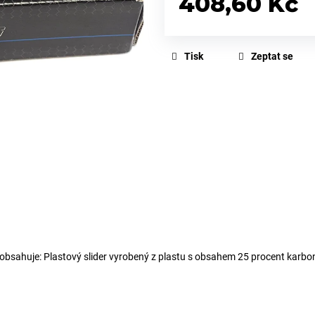
408,60 Kč
Měrná
cena:
Tisk
Zeptat se
ahuje: Plastový slider vyrobený z plastu s obsahem 25 procent karbonu,