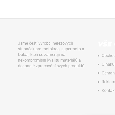
č
u
j
e
m
Z
e
á
p
VŠE
Jsme čeští výrobci nerezových
a
stupaček pro motokros, supermoto a
STUPAČKY
NEREZOVÉ
t
Dakar, kteří se zaměřují na
Obchod
BETA
nekompromisní kvalitu materiálů a
í
RR
O náku
dokonalé zpracování svých produktů.
2020-
2026
Ochran
MX711PEGS
FORZA
Reklam
3
Kontak
858
Kč
KYVNÁ
VYDLICE
Následující
STŘÍBRNÁ