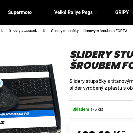
Supermoto
Velké Rallye Pegs
GRIPY
Slidery stupaček
Slidery stupačky s titanovým šroubem FORZA
SLIDERY ST
ŠROUBEM F
Slidery stupačky s titano
slider vyrobený z plastu s o
Skladem
(>5 ks)