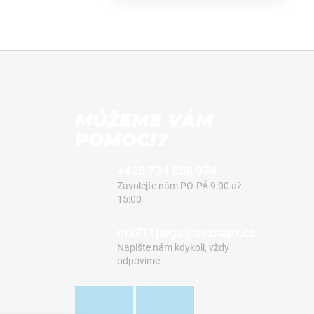
MŮŽEME VÁM
POMOCI?
+420 734 858 974
Zavolejte nám PO-PÁ 9:00 až
15:00
mx711pegs@seznam.cz
Napište nám kdykoli, vždy
odpovíme.