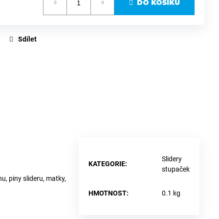
DO KOŠÍKU
Sdílet
Slidery
KATEGORIE
:
stupaček
 piny slideru, matky,
HMOTNOST
:
0.1 kg