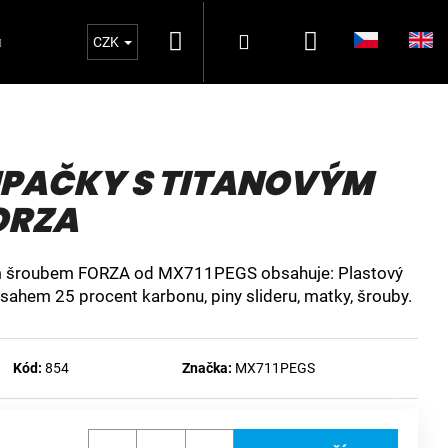
Hledat
Nákupní
Přihlášení
Oblečení MX711PEGS
MATKY ZADNÍ OSA 2
CZK
košík
UPAČKY S TITANOVÝM
ORZA
vým šroubem FORZA od MX711PEGS obsahuje: Plastový
bsahem 25 procent karbonu, piny slideru, matky, šrouby.
Kód:
854
Značka:
MX711PEGS