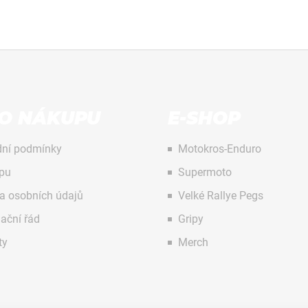
 O NÁKUPU
E-SHOP
ní podmínky
Motokros-Enduro
pu
Supermoto
a osobních údajů
Velké Rallye Pegs
ační řád
Gripy
ty
Merch