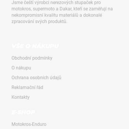
Jsme čeští výrobci nerezových stupaček pro
a
a
motokros, supermoto a Dakar, kteří se zaměřují na
t
j
nekompromisní kvalitu materiálů a dokonalé
í
í
zpracování svých produktů.
t
?
VŠE O NÁKUPU
Obchodní podmínky
HLEDAT
O nákupu
Ochrana osobních údajů
Reklamační řád
D
o
Kontakty
p
o
E-SHOP
r
u
Motokros-Enduro