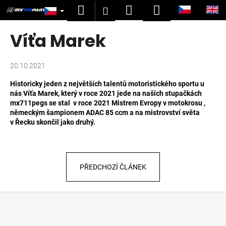
K
Přejít
Hledat
Nákupní
Menu
Přihlášení
na
o
obsah
Zpět
Zpět
košík
š
Víťa Marek
í
C
k
o
20.10.2021
p
Historicky jeden z největších talentů motoristického sportu u
o
nás Víťa Marek, který v roce 2021 jede na našich stupačkách
mx711pegs se stal v roce 2021 Mistrem Evropy v motokrosu ,
t
německým šampionem ADAC 85 ccm a na mistrovství světa
ř
v Řecku skončil jako druhý.
e
b
u
PŘEDCHOZÍ ČLÁNEK
j
e
Z
t
á
e
p
n