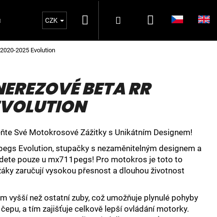
Hledat
Nákupní
Přihlášení
Oblečení MX711PEGS
MATKY ZADNÍ OSA 2
CZK
2020-2025 Evolution
košík
EREZOVÉ BETA RR
EVOLUTION
ňte Své Motokrosové Zážitky s Unikátním Designem!
gs Evolution, stupačky s nezaměnitelným designem a
ajdete pouze u mx711pegs! Pro motokros je toto to
žáky zaručují vysokou přesnost a dlouhou životnost
m vyšší než ostatní zuby, což umožňuje plynulé pohyby
epu, a tím zajišťuje celkově lepší ovládání motorky.