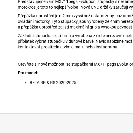
Představujeme vám MX711pegs Evolution, stupačky s nezaměni
motokros je toto to nejlepší volba. Nové CNC držáky zaručují 
Přepážka uprostřed je o 2 mm vyšší než ostatní zuby, což umožň
ovládání motorky. Tyto stupačky jsou vyrobeny ze 4mm nerezové
a přepážka uprostřed zajistí maximální grip a vysokou pevnost
Základní stupačka je stříbrná a vyrobena z čisté nerezové oceli
příplatek vybrat stupačku v duhové barvě. Navíc nabízíme možn
kontaktovat prostřednictvím e-mailu nebo Instagramu.
Otevřete si nové možnosti se stupačkami MX711pegs Evolution
Pro model:
BETA RR & RS 2020-2025
Z