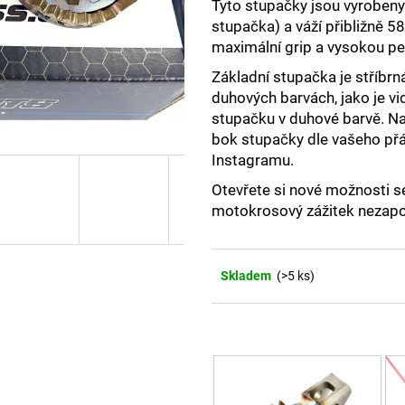
Tyto stupačky jsou vyroben
stupačka) a váží přibližně 58
maximální grip a vysokou p
Základní stupačka je stříbrn
duhových barvách, jako je vid
stupačku v duhové barvě. Na
bok stupačky dle vašeho přá
Instagramu.
Otevřete si nové možnosti s
motokrosový zážitek nezap
Skladem
(>5 ks)