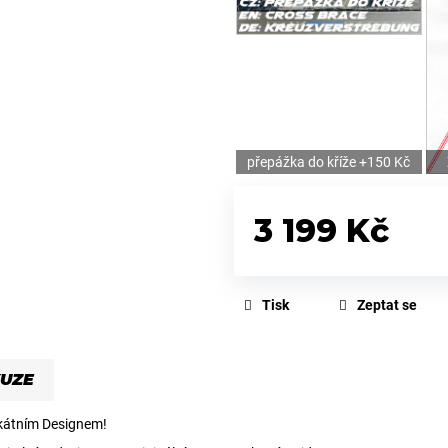
přepážka do kříže +150 Kč
3 199 Kč
Měrná
cena:
Tisk
Zeptat se
KUZE
kátním Designem!