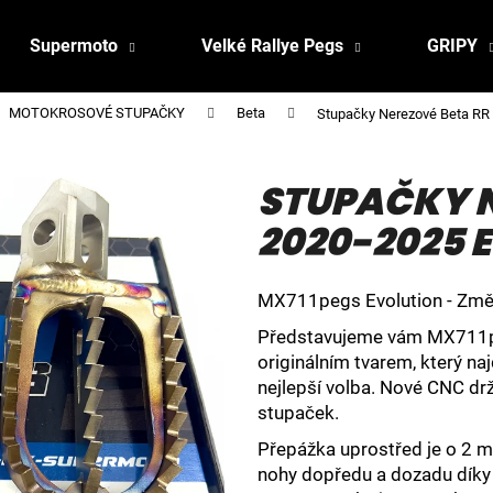
Supermoto
Velké Rallye Pegs
GRIPY
MOTOKROSOVÉ STUPAČKY
Beta
Stupačky Nerezové Beta RR 
STUPAČKY N
2020-2025 
MX711pegs Evolution - Změ
Představujeme vám MX711pe
originálním tvarem, který n
nejlepší volba. Nové CNC dr
stupaček.
Přepážka uprostřed je o 2 m
nohy dopředu a dozadu díky č