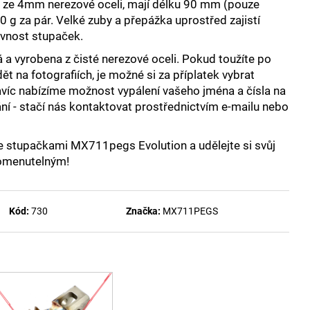
y ze 4mm nerezové oceli, mají délku 90 mm (pouze
0 g za pár. Velké zuby a přepážka uprostřed zajistí
evnost stupaček.
á a vyrobena z čisté nerezové oceli
. Pokud toužíte po
ět na fotografiích, je možné si za příplatek vybrat
víc nabízíme možnost vypálení vašeho jména a čísla na
ní - stačí nás kontaktovat prostřednictvím e-mailu nebo
e stupačkami MX711pegs Evolution a udělejte si svůj
omenutelným!
Kód:
730
Značka:
MX711PEGS