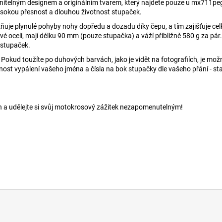
telným designem a originálním tvarem, který najdete pouze u mx711pe
vysokou přesnost a dlouhou životnost stupaček.
uje plynulé pohyby nohy dopředu a dozadu díky čepu, a tím zajišťuje cel
 oceli, mají délku 90 mm (pouze stupačka) a váží přibližně 580 g za pár.
 stupaček.
. Pokud toužíte po duhových barvách, jako je vidět na fotografiích, je možn
ost vypálení vašeho jména a čísla na bok stupačky dle vašeho přání - st
 a udělejte si svůj motokrosový zážitek nezapomenutelným!