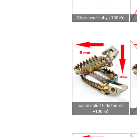
Obroušené zuby +100 Kč
posun dolů-10 dozadu-5
+100 Kč