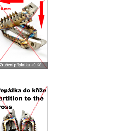
Zrušení příplatku +0 Kč