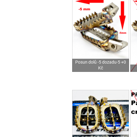
Posun dolů -5 dozadu-5 +0
Kč