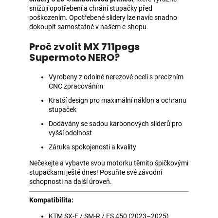
snižují opotřebení a chrání stupačky před
poškozením. Opotřebené slidery lze navíc snadno
dokoupit samostatně v našem e-shopu.
Proč zvolit MX 711pegs
Supermoto NERO?
Vyrobeny z odolné nerezové oceli s precizním
CNC zpracováním
Kratší design pro maximální náklon a ochranu
stupaček
Dodávány se sadou karbonových sliderů pro
vyšší odolnost
Záruka spokojenosti a kvality
Nečekejte a vybavte svou motorku těmito špičkovými
stupačkami ještě dnes! Posuňte své závodní
schopnosti na další úroveň.
Kompatibilita:
KTM SX-F / SM-R / FS 450 (2023–2025)