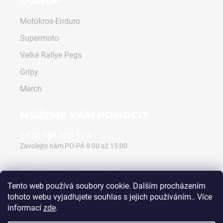
E-SHOP
Motokros-Enduro
Supermoto
Velké Rallye Pegs
Gripy
Merch
MŮŽEME VÁM POMOCI?
+420 734 858 974
Zavolejte nám PO-PÁ 9:00 až 15:00
mx711pegs@seznam.cz
Napište nám kdykoli, vždy odpovíme.
Tento web používá soubory cookie. Dalším procházením
tohoto webu vyjadřujete souhlas s jejich používáním.. Více
informací
zde
.