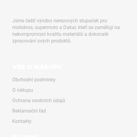
Z
á
p
Jsme čeští výrobci nerezových stupaček pro
a
motokros, supermoto a Dakar, kteří se zaměřují na
t
nekompromisní kvalitu materiálů a dokonalé
í
zpracování svých produktů.
VŠE O NÁKUPU
Obchodní podmínky
O nákupu
Ochrana osobních údajů
Reklamační řád
Kontakty