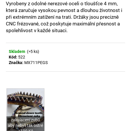
č
Vyrobeny z odolné nerezové oceli o tloušťce 4 mm,
u
která zaručuje vysokou pevnost a dlouhou životnost i
j
při extrémním zatížení na trati. Držáky jsou precizně
e
CNC frézované, což poskytuje maximální přesnost a
m
spolehlivost v každé situaci.
e
KYVNÁ
Skladem
(>5 ks)
VYDLICE
Kód:
522
STŘÍBRNÁ
Značka:
MX711PEGS
DUCATI
DESMO
450
39
725
Kč
zakulacení zubů
aby nebyli tak ostré
+100 Kč