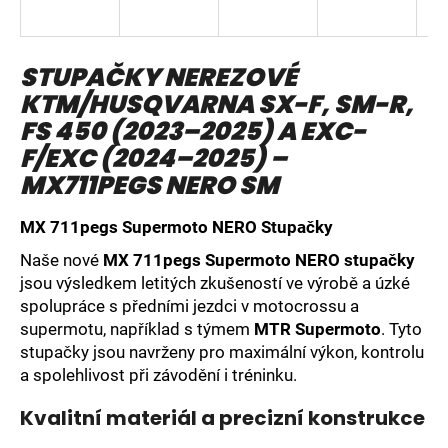
a
j
STUPAČKY NEREZOVÉ
í
KTM/HUSQVARNA SX-F, SM-R,
t
?
FS 450 (2023–2025) A EXC-
F/EXC (2024–2025) –
MX711PEGS NERO SM
MX 711pegs Supermoto NERO Stupačky
HLEDAT
Naše nové
MX 711pegs Supermoto NERO stupačky
jsou výsledkem letitých zkušeností ve výrobě a úzké
spolupráce s předními jezdci v motocrossu a
D
supermotu, například s týmem
MTR Supermoto
. Tyto
o
stupačky jsou navrženy pro maximální výkon, kontrolu
p
a spolehlivost při závodění i tréninku.
o
r
Kvalitní materiál a precizní konstrukce
u