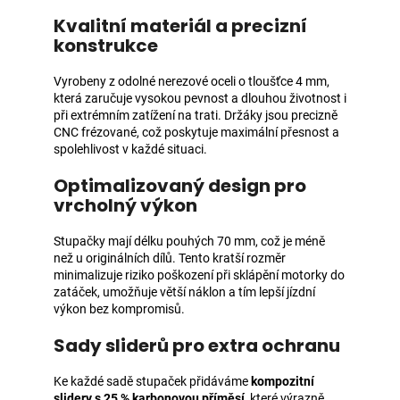
Kvalitní materiál a precizní
konstrukce
Vyrobeny z odolné nerezové oceli o tloušťce 4 mm,
která zaručuje vysokou pevnost a dlouhou životnost i
při extrémním zatížení na trati. Držáky jsou precizně
CNC frézované, což poskytuje maximální přesnost a
spolehlivost v každé situaci.
Optimalizovaný design pro
vrcholný výkon
Stupačky mají délku pouhých 70 mm, což je méně
než u originálních dílů. Tento kratší rozměr
minimalizuje riziko poškození při sklápění motorky do
zatáček, umožňuje větší náklon a tím lepší jízdní
výkon bez kompromisů.
Sady sliderů pro extra ochranu
Ke každé sadě stupaček přidáváme
kompozitní
slidery s 25 % karbonovou příměsí
, které výrazně