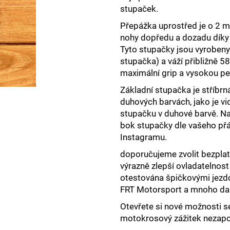
stupaček.
Přepážka uprostřed je o 2 m
nohy dopředu a dozadu díky č
Tyto stupačky jsou vyroben
stupačka) a váží přibližně 58
maximální grip a vysokou p
Základní stupačka je stříbrn
duhových barvách, jako je vid
stupačku v duhové barvě. Na
bok stupačky dle vašeho přá
Instagramu.
doporučujeme zvolit bezplat
výrazně zlepší ovladatelnost
otestována špičkovými jezdc
FRT Motorsport a mnoho dal
Otevřete si nové možnosti s
motokrosový zážitek nezap