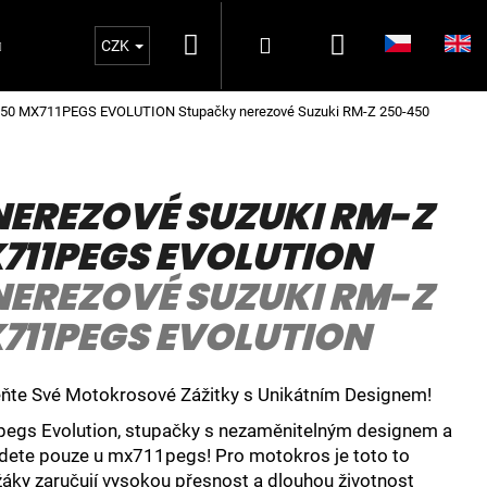
Hledat
Nákupní
Přihlášení
Oblečení MX711PEGS
MATKY ZADNÍ OSA 2
CZK
0-450 MX711PEGS EVOLUTION
Stupačky nerezové Suzuki RM-Z 250-450
košík
EREZOVÉ SUZUKI RM-Z
711PEGS EVOLUTION
EREZOVÉ SUZUKI RM-Z
711PEGS EVOLUTION
ňte Své Motokrosové Zážitky s Unikátním Designem!
gs Evolution, stupačky s nezaměnitelným designem a
ajdete pouze u mx711pegs! Pro motokros je toto to
žáky zaručují vysokou přesnost a dlouhou životnost