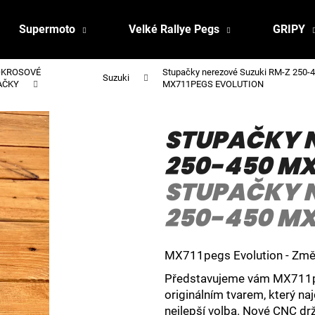
Supermoto
Velké Rallye Pegs
GRIPY
KROSOVÉ
Stupačky nerezové Suzuki RM-Z 25
Suzuki
AČKY
MX711PEGS EVOLUTION
STUPAČKY N
250-450 MX
STUPAČKY N
250-450 MX
MX711pegs Evolution - Změ
Představujeme vám MX711pe
originálním tvarem, který n
nejlepší volba. Nové CNC dr