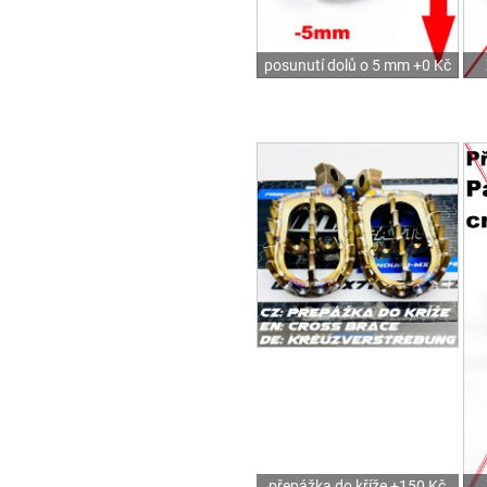
posunutí dolů o 5 mm +0 Kč
přepážka do kříže +150 Kč