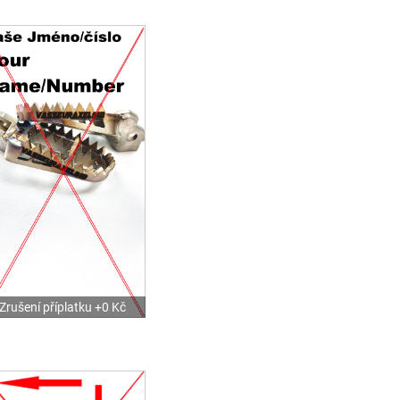
Zrušení příplatku +0 Kč