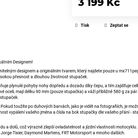
3 199 Kč
Měrná
cena:
Tisk
Zeptat se
kátním Designem!
telným designem a originálním tvarem, který najdete pouze u mx711pe
vysokou přesnost a dlouhou životnost stupaček.
uje plynulé pohyby nohy dopředu a dozadu díky čepu, a tím zajišťuje cel
 oceli, mají délku 90 mm (pouze stupačka) a váží přibližně 580 g za pár.
 stupaček.
Pokud toužíte po duhových barvách, jako je vidět na fotografiích, je možn
ost vypálení vašeho jména a čísla na bok stupačky dle vašeho přání - st
 a dolů, což výrazně zlepší ovladatelnost a jízdní vlastnosti motocyklu
.
ad Jorge Tixier, Daymond Martens, FRT Motorsport a mnoho dalších.