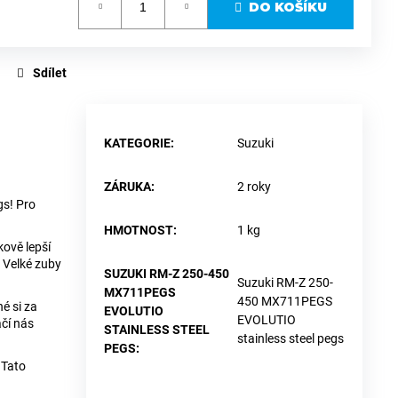
DO KOŠÍKU
Sdílet
KATEGORIE
:
Suzuki
ZÁRUKA
:
2 roky
gs! Pro
HMOTNOST
:
1 kg
kově lepší
 Velké zuby
SUZUKI RM-Z 250-450
Suzuki RM-Z 250-
MX711PEGS
450 MX711PEGS
é si za
EVOLUTIO
EVOLUTIO
ačí nás
STAINLESS STEEL
stainless steel pegs
PEGS
:
 Tato