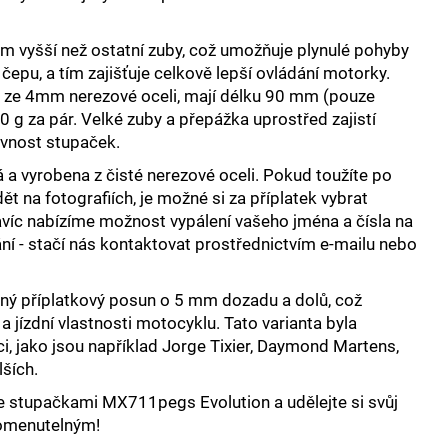
m vyšší než ostatní zuby, což umožňuje plynulé pohyby
epu, a tím zajišťuje celkově lepší ovládání motorky.
y ze 4mm nerezové oceli, mají délku 90 mm (pouze
0 g za pár. Velké zuby a přepážka uprostřed zajistí
evnost stupaček.
á a vyrobena z čisté nerezové oceli.
Pokud toužíte po
ět na fotografiích, je možné si za příplatek vybrat
víc nabízíme možnost vypálení vašeho jména a čísla na
ní - stačí nás kontaktovat prostřednictvím e-mailu nebo
ný příplatkový posun o 5 mm dozadu a dolů, což
 a jízdní vlastnosti motocyklu
. Tato varianta byla
i, jako jsou například Jorge Tixier, Daymond Martens,
ších.
e stupačkami MX711pegs Evolution a udělejte si svůj
omenutelným!