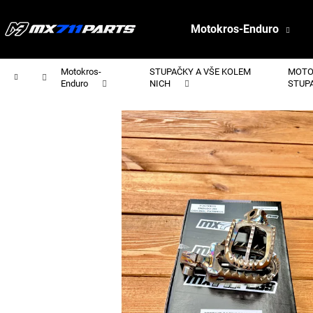
K
Přejít
na
o
Motokros-Enduro
obsah
Zpět
Zpět
š
do
do
í
C
Motokros-
STUPAČKY A VŠE KOLEM
MOTO
k
obchodu
obchodu
Domů
Enduro
NICH
STUP
o
p
o
t
ř
e
b
u
j
e
t
e
n