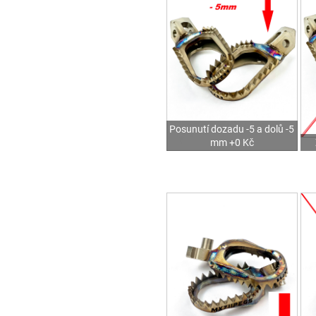
Posunutí dozadu -5 a dolů -5
mm +0 Kč