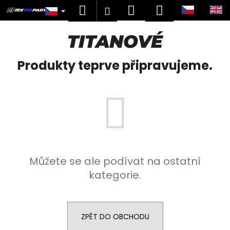
K
Přejít
Hledat
Nákupní
Menu
Přihlášení
na
o
obsah
Zpět
Zpět
košík
š
TITANOVÉ
í
C
k
Produkty teprve připravujeme.
o
p
o
t
ř
e
b
Můžete se ale podívat na ostatní
u
kategorie.
j
e
t
e
ZPĚT DO OBCHODU
n