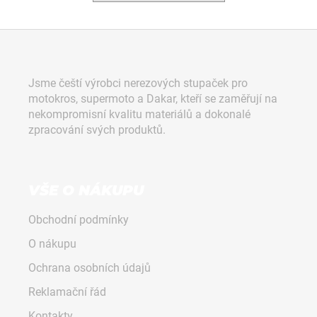
a
j
Z
í
á
t
p
Jsme čeští výrobci nerezových stupaček pro
?
a
motokros, supermoto a Dakar, kteří se zaměřují na
t
nekompromisní kvalitu materiálů a dokonalé
í
zpracování svých produktů.
HLEDAT
VŠE O NÁKUPU
Obchodní podmínky
D
o
O nákupu
p
Ochrana osobních údajů
o
r
Reklamační řád
u
Kontakty