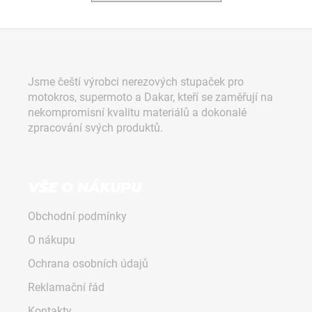
a
j
Z
í
á
t
p
Jsme čeští výrobci nerezových stupaček pro
?
a
motokros, supermoto a Dakar, kteří se zaměřují na
t
nekompromisní kvalitu materiálů a dokonalé
í
zpracování svých produktů.
HLEDAT
VŠE O NÁKUPU
Obchodní podmínky
D
o
O nákupu
p
Ochrana osobních údajů
o
r
Reklamační řád
u
Kontakty