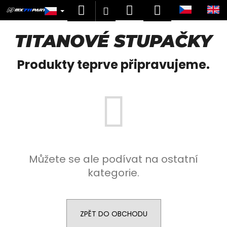
K
Přejít
Hledat
Nákupní
Menu
Přihlášení
na
o
obsah
Zpět
Zpět
košík
š
TITANOVÉ STUPAČKY
í
C
k
Produkty teprve připravujeme.
o
p
o
t
ř
e
b
Můžete se ale podívat na ostatní
u
kategorie.
j
e
t
e
ZPĚT DO OBCHODU
n