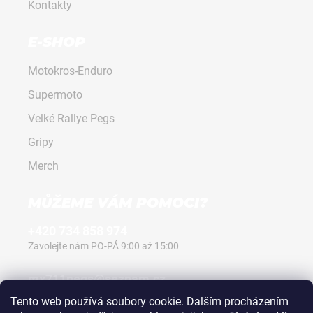
Kontakty
E-SHOP
Motokros-Enduro
Supermoto
Velké Rallye Pegs
Gripy
Merch
MŮŽEME VÁM POMOCI?
+420 734 858 974
Zavolejte nám PO-PÁ 9:00 až 15:00
mx711pegs@seznam.cz
Napište nám kdykoli, vždy odpovíme.
Tento web používá soubory cookie. Dalším procházením