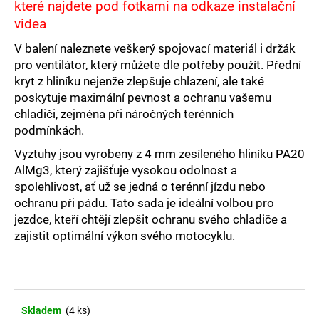
č
které najdete pod fotkami na odkaze instalační
u
videa
j
e
V balení naleznete veškerý spojovací materiál i držák
m
pro ventilátor, který můžete dle potřeby použít. Přední
e
kryt z hliníku nejenže zlepšuje chlazení, ale také
poskytuje maximální pevnost a ochranu vašemu
chladiči, zejména při náročných terénních
VÝZTUHY
podmínkách.
CHLADIČŮ
S
Vyztuhy jsou vyrobeny z 4 mm zesíleného hliníku PA20
KRYTEM
AlMg3, který zajišťuje vysokou odolnost a
ORANŽOVÉ
KTM/HUSQVARNA/GASGAS
spolehlivost, ať už se jedná o terénní jízdu nebo
KRYTY
ochranu při pádu. Tato sada je ideální volbou pro
CHLADIČŮ
jezdce, kteří chtějí zlepšit ochranu svého chladiče a
KTM/HUSQVARNA/GAS-
GAS
zajistit optimální výkon svého motocyklu.
2
900
Kč
Skladem
(4 ks)