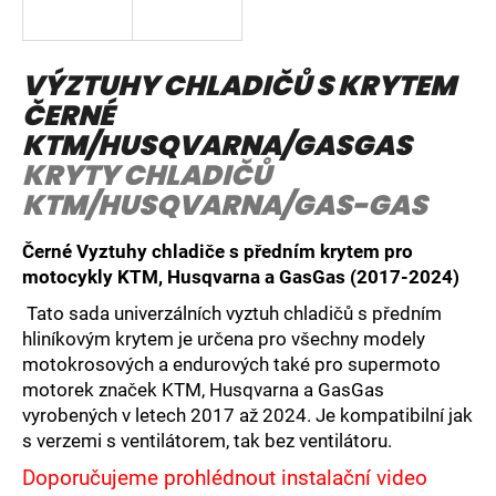
a
j
VÝZTUHY CHLADIČŮ S KRYTEM
í
ČERNÉ
t
?
KTM/HUSQVARNA/GASGAS
KRYTY CHLADIČŮ
KTM/HUSQVARNA/GAS-GAS
Černé Vyztuhy chladiče s předním krytem pro
HLEDAT
motocykly KTM, Husqvarna a GasGas (2017-2024)
Tato sada univerzálních vyztuh chladičů s předním
hliníkovým krytem je určena pro všechny modely
D
motokrosových a endurových také pro supermoto
o
motorek značek KTM, Husqvarna a GasGas
p
vyrobených v letech 2017 až 2024. Je kompatibilní jak
o
s verzemi s ventilátorem, tak bez ventilátoru.
r
u
Doporučujeme prohlédnout instalační video