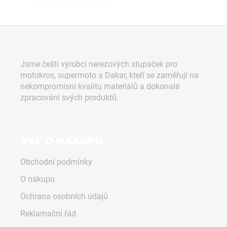
Z
á
p
Jsme čeští výrobci nerezových stupaček pro
a
motokros, supermoto a Dakar, kteří se zaměřují na
t
nekompromisní kvalitu materiálů a dokonalé
í
zpracování svých produktů.
VŠE O NÁKUPU
Obchodní podmínky
O nákupu
Ochrana osobních údajů
Reklamační řád