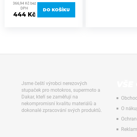
č
GasGas s průměrem zadní osy 22
366,94 Kč bez
u
mm. Vyrobena z prvotřídního hliníku
DPH
DO KOŠÍKU
j
6082, který...
444 Kč
e
m
e
STUPAČKY
NEREZOVÉ
Z
BETA
á
RR
2020-
p
VŠE
Jsme čeští výrobci nerezových
2026
a
MX711PEGS
stupaček pro motokros, supermoto a
FORZA
t
Dakar, kteří se zaměřují na
Obchod
3
nekompromisní kvalitu materiálů a
í
O náku
858
dokonalé zpracování svých produktů.
Kč
Ochran
KYVNÁ
Reklam
VYDLICE
Následující
STŘÍBRNÁ