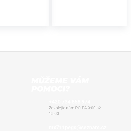
MŮŽEME VÁM
POMOCI?
+420 734 858 974
Zavolejte nám PO-PÁ 9:00 až
15:00
mx711pegs@seznam.cz