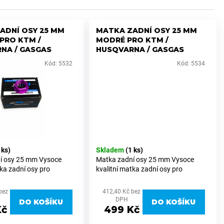
ADNÍ OSY 25 MM
MATKA ZADNÍ OSY 25 MM
PRO KTM /
MODRÉ PRO KTM /
NA / GASGAS
HUSQVARNA / GASGAS
Kód:
5532
Kód:
5534
 ks)
Skladem
(1 ks)
í osy 25 mm Vysoce
Matka zadní osy 25 mm Vysoce
tka zadní osy pro
kvalitní matka zadní osy pro
KTM, Husqvarna a
motocykly KTM, Husqvarna a
zadní osou o průměru 25
GasGas se zadní osou o průměru 25
bez
412,40 Kč bez
a z prvotřídního hliníku
mm. Vyrobena z prvotřídního hliníku
DPH
DO KOŠÍKU
DO KOŠÍKU
nabízí...
6082, který nabízí...
Kč
499 Kč