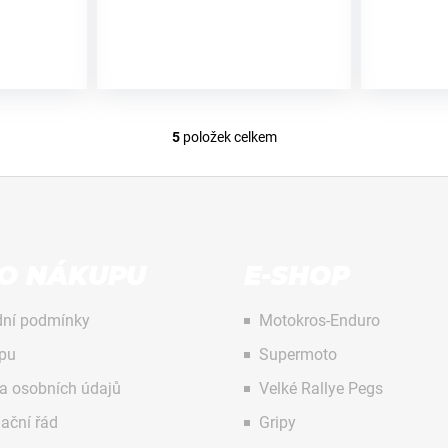
5
položek celkem
O
v
l
á
d
a
 O NÁKUPU
E-SHOP
c
í
p
ní podmínky
Motokros-Enduro
r
pu
Supermoto
v
k
a osobních údajů
Velké Rallye Pegs
y
ační řád
Gripy
v