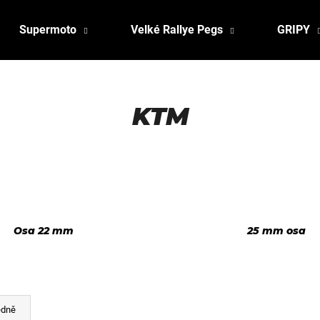
Supermoto
Velké Rallye Pegs
GRIPY
KTM
Osa 22 mm
25 mm osa
edně