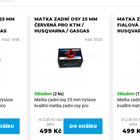
25 MM
MATKA ZADNÍ OSY 25 MM
MATKA Z
ČERVENÁ PRO KTM /
FIALOVÁ 
GAS
HUSQVARNA / GASGAS
HUSQVAR
Kód:
1698
Kód:
5533
Skladem
(2 ks)
Skladem
(1
Vysoce
Matka zadní osy 25 mm Vysoce
Matka zadn
pro
kvalitní matka zadní osy pro
kvalitní ma
na a
motocykly KTM, Husqvarna a
motocykly 
 průměru 25
GasGas se zadní osou o průměru 25
GasGas se 
412,40 Kč bez
412,40 Kč 
ího hliníku
mm. Vyrobena z prvotřídního hliníku
mm. Vyroben
DPH
DPH
OŠÍKU
DO KOŠÍKU
6082, který nabízí...
6082, který 
499 Kč
499 