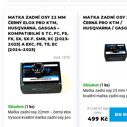
z
a
e
V
j
n
MATKA ZADNÍ OSY 22 MM
MATKA ZADNÍ OSY 
ý
í
ČERNÝ ELOX PRO KTM,
ČERNÁ PRO KTM /
í
p
t
HUSQVARNA, GASGAS –
HUSQVARNA / GAS
p
KOMPATIBILNÍ S TC, FC, FS,
i
?
r
FX, SX, SX-F, SMR, XC (2023–
s
2025) A EXC, FE, TE, EC
o
p
(2024–2025)
d
r
Kód:
1070
u
o
HLEDAT
k
d
t
u
ů
Skladem
(1 ks)
k
D
Matka zadní osy 25 mm 
t
o
kvalitní matka zadní osy 
ů
motocykly KTM, Husqvar
p
Skladem
(1 ks)
GasGas se zadní osou o
o
412,40 Kč bez
Matka zadní osy 22mm – černý elox
mm. Vyrobena z prvotřídn
DPH
r
DO K
Vysoce kvalitní matka zadní osy pro
6082, který nabízí...
499 Kč
u
motocykly KTM, Husqvarna a