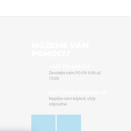
MŮŽEME VÁM
POMOCI?
+420 734 858 974
Zavolejte nám PO-PÁ 9:00 až
15:00
mx711pegs@seznam.cz
Napište nám kdykoli, vždy
odpovíme.