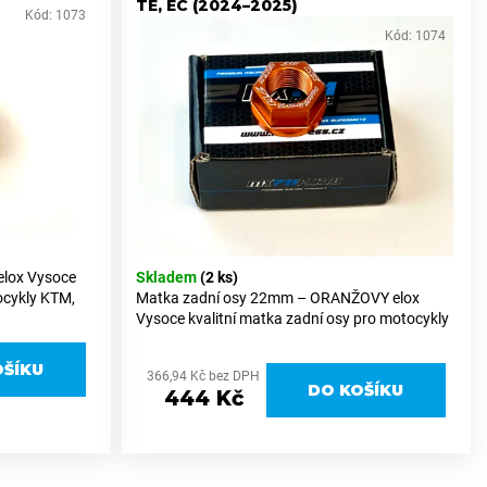
TE, EC (2024–2025)
Kód:
1073
Kód:
1074
elox Vysoce
Skladem
(2 ks)
ocykly KTM,
Matka zadní osy 22mm – ORANŽOVY elox
 zadní osy 22
Vysoce kvalitní matka zadní osy pro motocykly
íku 6082,
KTM, Husqvarna a GasGas s průměrem zadní
osy 22 mm. Vyrobena z prvotřídního hliníku
OŠÍKU
366,94 Kč bez DPH
6082,...
DO KOŠÍKU
444 Kč