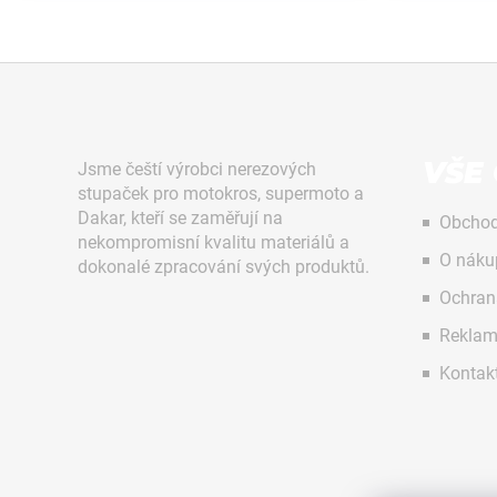
č
u
j
e
m
Z
e
á
p
VŠE
Jsme čeští výrobci nerezových
a
stupaček pro motokros, supermoto a
VÝZTUHY
t
Dakar, kteří se zaměřují na
Obchod
CHLADIČŮ
nekompromisní kvalitu materiálů a
í
ČERNÉ
O náku
dokonalé zpracování svých produktů.
MX711PARTS
–
Ochran
HONDA
CRF450R
Reklam
25–
26,
Kontak
CRF250R
25–
26
1
990
Kč