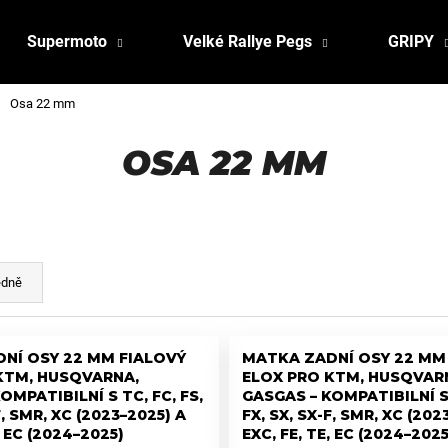
Supermoto
Velké Rallye Pegs
GRIPY
Osa 22 mm
OSA 22 MM
edně
NÍ OSY 22 MM FIALOVÝ
MATKA ZADNÍ OSY 22 M
KTM, HUSQVARNA,
ELOX PRO KTM, HUSQVAR
OMPATIBILNÍ S TC, FC, FS,
GASGAS – KOMPATIBILNÍ S 
F, SMR, XC (2023–2025) A
FX, SX, SX-F, SMR, XC (202
, EC (2024–2025)
EXC, FE, TE, EC (2024–2025