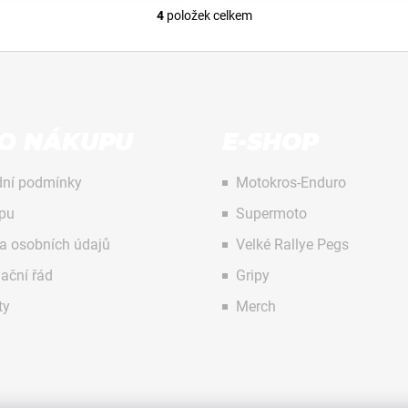
4
položek celkem
O
v
l
á
d
a
 O NÁKUPU
E-SHOP
c
í
p
ní podmínky
Motokros-Enduro
r
pu
Supermoto
v
k
a osobních údajů
Velké Rallye Pegs
y
ační řád
Gripy
v
ý
ty
Merch
p
i
s
u