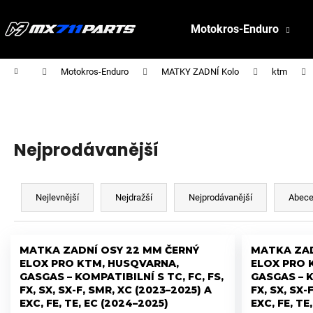
K
Přejít
na
o
Motokros-Enduro
obsah
Zpět
Zpět
š
do
do
í
C
Domů
Motokros-Enduro
MATKY ZADNÍ Kolo
ktm
k
obchodu
obchodu
o
p
o
t
Nejprodávanější
ř
Ř
e
a
Nejlevnější
Nejdražší
Nejprodávanější
Abec
b
z
u
e
j
V
n
MATKA ZADNÍ OSY 22 MM ČERNÝ
MATKA ZAD
e
ý
ELOX PRO KTM, HUSQVARNA,
ELOX PRO 
í
t
p
GASGAS – KOMPATIBILNÍ S TC, FC, FS,
GASGAS – K
p
e
FX, SX, SX-F, SMR, XC (2023–2025) A
FX, SX, SX-
i
r
EXC, FE, TE, EC (2024–2025)
EXC, FE, TE
n