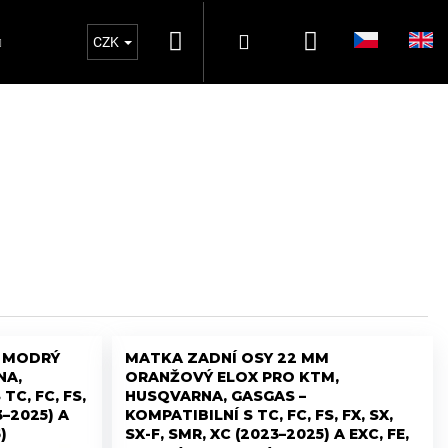
Hledat
Nákupní
Přihlášení
Oblečení MX711PEGS
MATKY ZADNÍ OSA 2
CZK
košík
M MODRÝ
MATKA ZADNÍ OSY 22 MM
NA,
ORANŽOVÝ ELOX PRO KTM,
TC, FC, FS,
HUSQVARNA, GASGAS –
3–2025) A
KOMPATIBILNÍ S TC, FC, FS, FX, SX,
)
SX-F, SMR, XC (2023–2025) A EXC, FE,