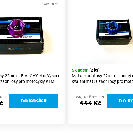
Kód:
1072
Skladem
(2 ks)
osy 22mm – FIALOVÝ elox Vysoce
Matka zadní osy 22mm – modrý 
a zadní osy pro motocykly KTM,
kvalitní matka zadní osy pro mot
GasGas s průměrem zadní osy 22
Husqvarna a GasGas s průměrem
 prvotřídního hliníku 6082,...
mm. Vyrobena z prvotřídního hlin
z DPH
366,94 Kč bez DPH
který...
DO KOŠÍKU
DO K
č
444 Kč