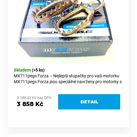
k
d
a
t
u
j
ů
k
í
t
t
ů
?
Skladem
(>5 ks)
HLEDAT
MX711pegs Forza – Nejlepší stupačky pro vaši motorku
MX711pegs Forza jsou speciálně navrženy pro motorky s
držáky stupaček integrovanými přímo v rámu, jako jsou
KTM, Husqvarna,...
D
3 188,43 Kč bez DPH
DETAIL
o
3 858 Kč
p
o
r
u