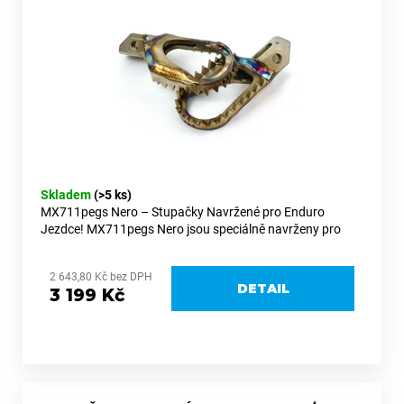
Skladem
(>5 ks)
MX711pegs Nero – Stupačky Navržené pro Enduro
Jezdce! MX711pegs Nero jsou speciálně navrženy pro
enduro jezdce díky bočním výztuhám z 5 mm nerezové
oceli a robustní podkově ze...
2 643,80 Kč bez DPH
DETAIL
3 199 Kč