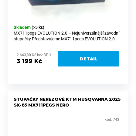
Skladem
(>5 ks)
MX711pegs EVOLUTION 2.0 – Nejuniverzálnější závodní
stupačky Představujeme MX711pegs EVOLUTION 2.0 –
naši nejkompaktnější a nejuniverzálnější řadu závodních
stupaček. Nový...
2 643,80 Kč bez DPH
DETAIL
3 199 Kč
STUPAČKY NEREZOVÉ KTM HUSQVARNA 2025
SX-85 MX711PEGS NERO
Kód:
743