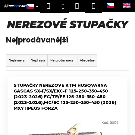
K
Přejít
Hledat
Nákupní
Menu
Přihlášení
na
o
obsah
Zpět
Zpět
košík
š
NEREZOVÉ STUPAČKY
í
C
k
Nejprodávanější
o
p
Ř
o
a
Nejlevnější
Nejdražší
Nejprodávanější
Abecedně
t
z
ř
e
V
e
n
STUPAČKY NEREZOVÉ KTM HUSQVARNA
ý
b
í
GASGAS SX-F/SX/EXC-F 125–250–350–450
p
u
(2023–2026) FC/TE/FE 125–250–350–450
p
i
j
(2023–2026),MC/EC 125–250–350–450 (2026)
r
MX711PEGS FORZA
s
e
o
p
t
d
Kód:
5509
r
e
u
o
n