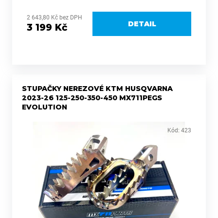
rozměrem 98×63 mm přináší díky 19 vysokým zubům
perfektní přilnavost i v...
2 643,80 Kč bez DPH
DETAIL
3 199 Kč
STUPAČKY NEREZOVÉ KTM HUSQVARNA
2023-26 125-250-350-450 MX711PEGS
EVOLUTION
Kód:
423