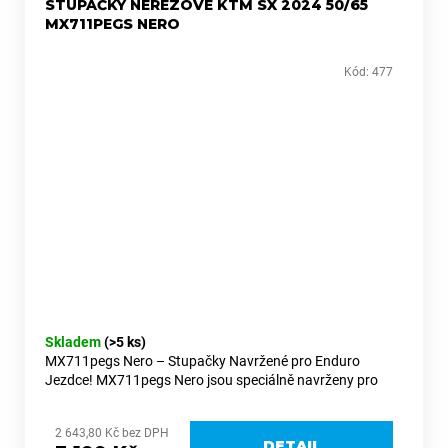
STUPAČKY NEREZOVÉ KTM SX 2024 50/65
MX711PEGS NERO
Kód:
477
Skladem
(>5 ks)
MX711pegs Nero – Stupačky Navržené pro Enduro
Jezdce! MX711pegs Nero jsou speciálně navrženy pro
enduro jezdce díky bočním výztuhám z 5 mm nerezové
oceli a robustní podkově ze...
2 643,80 Kč bez DPH
DETAIL