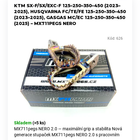
č
KTM SX-F/SX/EXC-F 125–250–350–450 (2023–
u
2025), HUSQVARNA FC/TE/FE 125–250–350–450
j
(2023–2025), GASGAS MC/EC 125–250–350–450
e
(2025) – MX711PEGS NERO
m
e
Kód:
626
VÍČKO
BRZDY/SPOJKY
BREMBO
MODRÉ
KTM/HUSGVARNA/DUCATI/TM-
RACING/BETA/SHERCO
567,50
Kč
Skladem
(>5 ks)
MX711pegs NERO 2.0 — maximální grip a stabilita Nová
generace stupaček MX711pegs NERO 2.0 s pracovním