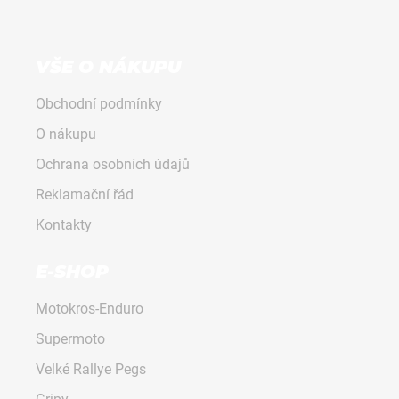
r
v
k
VŠE O NÁKUPU
y
v
Obchodní podmínky
ý
p
O nákupu
i
Ochrana osobních údajů
s
u
Reklamační řád
Kontakty
E-SHOP
Motokros-Enduro
Supermoto
Velké Rallye Pegs