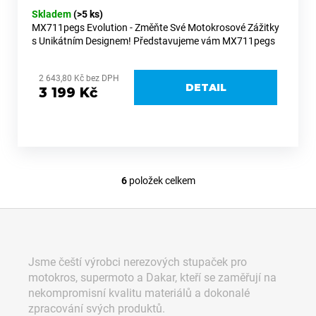
Skladem
(>5 ks)
MX711pegs Evolution - Změňte Své Motokrosové Zážitky
s Unikátním Designem! Představujeme vám MX711pegs
Evolution, stupačky s nezaměnitelným designem a
originálním tvarem, který...
2 643,80 Kč bez DPH
DETAIL
3 199 Kč
6
položek celkem
O
v
Z
l
á
á
d
p
Jsme čeští výrobci nerezových stupaček pro
a
a
motokros, supermoto a Dakar, kteří se zaměřují na
c
t
nekompromisní kvalitu materiálů a dokonalé
í
í
zpracování svých produktů.
p