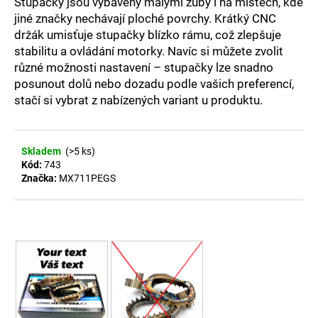
č
Stupačky jsou vybaveny malými zuby i na místech, kde
u
jiné značky nechávají ploché povrchy. Krátký CNC
j
držák umisťuje stupačky blízko rámu, což zlepšuje
e
stabilitu a ovládání motorky. Navíc si můžete zvolit
m
různé možnosti nastavení – stupačky lze snadno
e
posunout dolů nebo dozadu podle vašich preferencí,
stačí si vybrat z nabízených variant u produktu.
VÍČKO
BRZDY/SPOJKY
BREMBO
Skladem
(>5 ks)
MODRÉ
Kód:
743
KTM/HUSGVARNA/DUCATI/TM-
Značka:
MX711PEGS
RACING/BETA/SHERCO
567,50
Kč