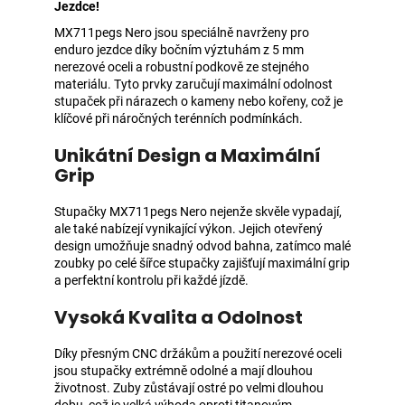
Jezdce!
MX711pegs Nero jsou speciálně navrženy pro
enduro jezdce díky bočním výztuhám z 5 mm
nerezové oceli a robustní podkově ze stejného
materiálu. Tyto prvky zaručují maximální odolnost
stupaček při nárazech o kameny nebo kořeny, což je
klíčové při náročných terénních podmínkách.
Unikátní Design a Maximální
Grip
Stupačky MX711pegs Nero nejenže skvěle vypadají,
ale také nabízejí vynikající výkon. Jejich otevřený
design umožňuje snadný odvod bahna, zatímco malé
zoubky po celé šířce stupačky zajišťují maximální grip
a perfektní kontrolu při každé jízdě.
Vysoká Kvalita a Odolnost
Díky přesným CNC držákům a použití nerezové oceli
jsou stupačky extrémně odolné a mají dlouhou
životnost. Zuby zůstávají ostré po velmi dlouhou
dobu, což je velká výhoda oproti titanovým