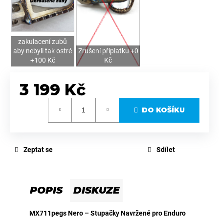
zakulacení zubů
aby nebyli tak ostré
Zrušení příplatku +0
+100 Kč
Kč
3 199 Kč
Měrná
DO KOŠÍKU
cena:
Zeptat se
Sdílet
POPIS
DISKUZE
MX711pegs Nero – Stupačky Navržené pro Enduro