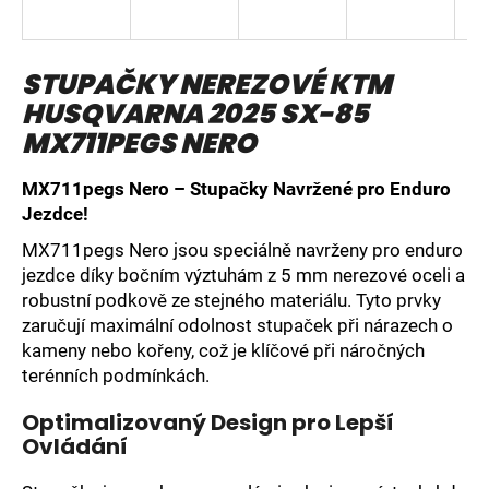
a
j
STUPAČKY NEREZOVÉ KTM
í
HUSQVARNA 2025 SX-85
t
?
MX711PEGS NERO
MX711pegs Nero – Stupačky Navržené pro Enduro
Jezdce!
MX711pegs Nero jsou speciálně navrženy pro enduro
HLEDAT
jezdce díky bočním výztuhám z 5 mm nerezové oceli a
robustní podkově ze stejného materiálu. Tyto prvky
zaručují maximální odolnost stupaček při nárazech o
D
kameny nebo kořeny, což je klíčové při náročných
o
terénních podmínkách.
p
o
Optimalizovaný Design pro Lepší
r
Ovládání
u