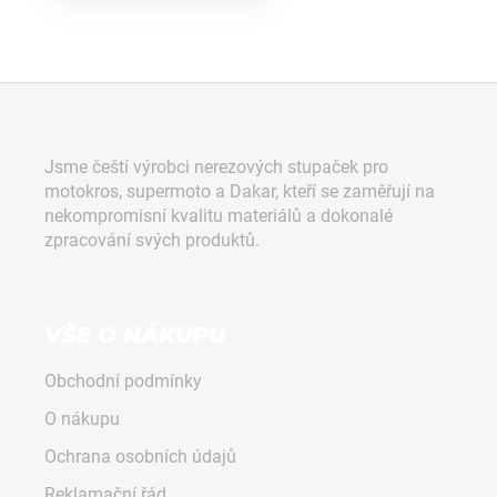
Z
á
p
Jsme čeští výrobci nerezových stupaček pro
a
motokros, supermoto a Dakar, kteří se zaměřují na
t
nekompromisní kvalitu materiálů a dokonalé
í
zpracování svých produktů.
VŠE O NÁKUPU
Obchodní podmínky
O nákupu
Ochrana osobních údajů
Reklamační řád