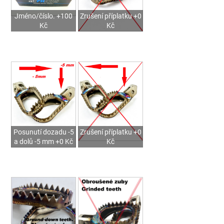
Jméno/číslo. +100
Zrušení příplatku +0
Kč
Kč
Posunutí dozadu -5
Zrušení příplatku +0
a dolů -5 mm +0 Kč
Kč