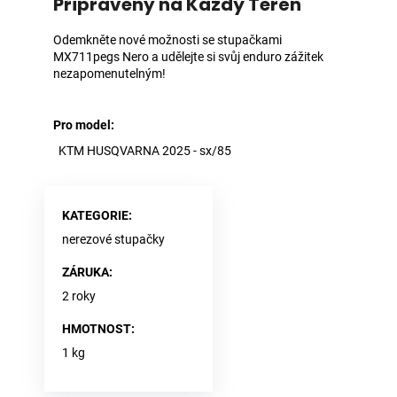
Připraveny na Každý Terén
Odemkněte nové možnosti se stupačkami
MX711pegs Nero a udělejte si svůj enduro zážitek
nezapomenutelným!
Pro model:
KTM HUSQVARNA 2025 - sx/85
KATEGORIE
:
nerezové stupačky
ZÁRUKA
:
2 roky
HMOTNOST
:
1 kg