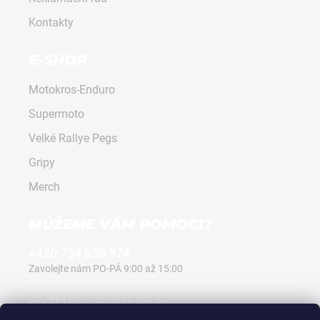
Kontakty
E-SHOP
Motokros-Enduro
Supermoto
Velké Rallye Pegs
Gripy
Merch
MŮŽEME VÁM POMOCI?
+420 734 858 974
Zavolejte nám PO-PÁ 9:00 až 15:00
mx711pegs@seznam.cz
Napište nám kdykoli, vždy odpovíme.